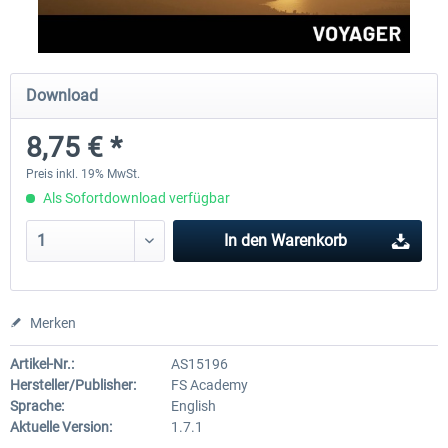
Perfect Flight - Flying Germany MSFS
Perfect Flight - FS Explorer -
Download
Italy MSFS
8,75 € *
14,88 € *
17,26 € *
Preis inkl. 19% MwSt.
Als Sofortdownload verfügbar
In den
Warenkorb
Merken
Artikel-Nr.:
AS15196
Hersteller/Publisher:
FS Academy
Sprache:
English
Aktuelle Version:
1.7.1