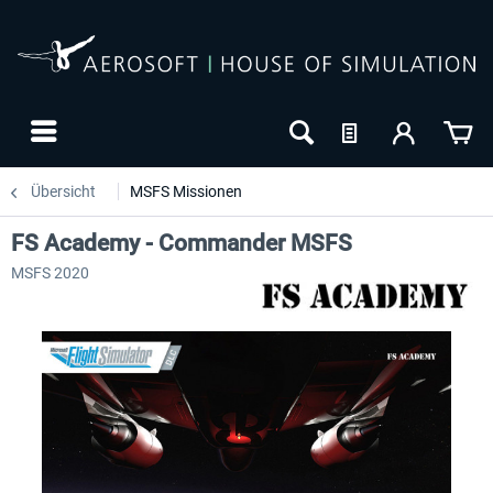
Übersicht
MSFS Missionen
FS Academy - Commander MSFS
MSFS 2020