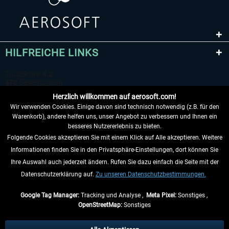
HILFREICHE LINKS
Herzlich willkommen auf aerosoft.com!
Wir verwenden Cookies. Einige davon sind technisch notwendig (z.B. für den
Warenkorb), andere helfen uns, unser Angebot zu verbessern und Ihnen ein
besseres Nutzererlebnis zu bieten.
Folgende Cookies akzeptieren Sie mit einem Klick auf Alle akzeptieren. Weitere
VERTRAG WIDERRUFEN
Informationen finden Sie in den Privatsphäre-Einstellungen, dort können Sie
Ihre Auswahl auch jederzeit ändern. Rufen Sie dazu einfach die Seite mit der
INFORMATIONEN
Datenschutzerklärung auf.
Zu unseren Datenschutzbestimmungen.
NICHTS MEHR VERPASSEN
Google Tag Manager:
Tracking und Analyse ,
Meta Pixel:
Sonstiges ,
OpenStreetMap:
Sonstiges
* Alle Preise inkl. gesetzl. Mehrwertsteuer zzgl.
Versandkosten
, wenn nicht
anders beschrieben.