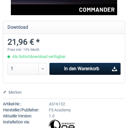
Perfect Flight - Flying Germany MSFS
Perfect Flight - FS Explorer -
Download
Italy MSFS
21,96 € *
14,88 € *
17,26 € *
Preis inkl. 19% MwSt.
Als Sofortdownload verfügbar
In den
Warenkorb
Merken
Artikel-Nr.:
AS16132
Hersteller/Publisher:
FS Academy
Aktuelle Version:
1.0
Installation via: