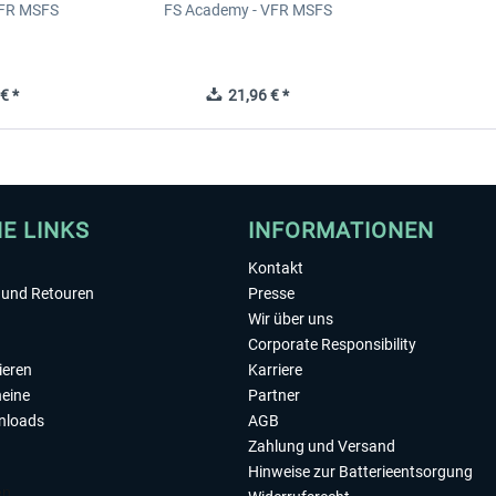
IFR MSFS
FS Academy - VFR MSFS
€ *
21,96 € *
HE LINKS
INFORMATIONEN
Kontakt
und Retouren
Presse
Wir über uns
Corporate Responsibility
ieren
Karriere
eine
Partner
nloads
AGB
Zahlung und Versand
Hinweise zur Batterieentsorgung