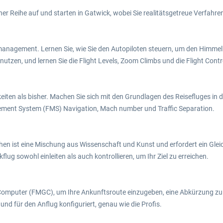
iner Reihe auf und starten in Gatwick, wobei Sie realitätsgetreue Verfahre
ngsmanagement. Lernen Sie, wie Sie den Autopiloten steuern, um den Himm
nutzen, und lernen Sie die Flight Levels, Zoom Climbs und die Flight Cont
iten als bisher. Machen Sie sich mit den Grundlagen des Reisefluges in
gement System (FMS) Navigation, Mach number und Traffic Separation.
hen ist eine Mischung aus Wissenschaft und Kunst und erfordert ein Glei
lug sowohl einleiten als auch kontrollieren, um Ihr Ziel zu erreichen.
puter (FMGC), um Ihre Ankunftsroute einzugeben, eine Abkürzung zu ne
nd für den Anflug konfiguriert, genau wie die Profis.