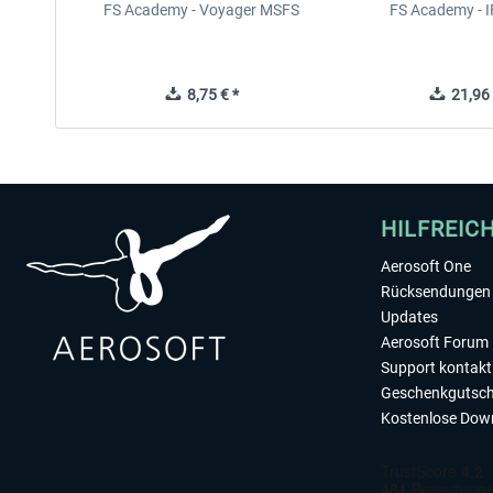
FS Academy - Voyager MSFS
FS Academy - 
8,75 € *
21,96 
HILFREIC
Aerosoft One
Rücksendungen 
Updates
Aerosoft Forum
Support kontakt
Geschenkgutsch
Kostenlose Dow