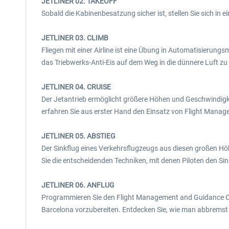
JETLINER 02. TAKEOFF
Sobald die Kabinenbesatzung sicher ist, stellen Sie sich in e
JETLINER 03. CLIMB
Fliegen mit einer Airline ist eine Übung in Automatisieru
das Triebwerks-Anti-Eis auf dem Weg in die dünnere Luft zu 
JETLINER 04. CRUISE
Der Jetantrieb ermöglicht größere Höhen und Geschwindigke
erfahren Sie aus erster Hand den Einsatz von Flight Mana
JETLINER 05. ABSTIEG
Der Sinkflug eines Verkehrsflugzeugs aus diesen großen Hö
Sie die entscheidenden Techniken, mit denen Piloten den Sinkf
JETLINER 06. ANFLUG
Programmieren Sie den Flight Management and Guidance Com
Barcelona vorzubereiten. Entdecken Sie, wie man abbremst u