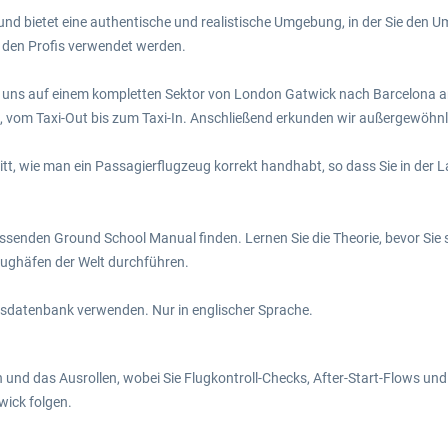
und bietet eine authentische und realistische Umgebung, in der Sie de
 den Profis verwendet werden.
sich uns auf einem kompletten Sektor von London Gatwick nach Barcelona ans
, vom Taxi-Out bis zum Taxi-In. Anschließend erkunden wir außergewöhn
ritt, wie man ein Passagierflugzeug korrekt handhabt, so dass Sie in der
assenden Ground School Manual finden. Lernen Sie die Theorie, bevor Sie si
lughäfen der Welt durchführen.
ionsdatenbank verwenden. Nur in englischer Sprache.
und das Ausrollen, wobei Sie Flugkontroll-Checks, After-Start-Flows un
ick folgen.