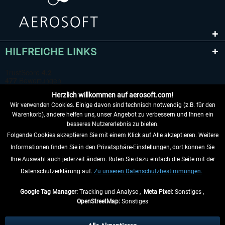
HILFREICHE LINKS
Herzlich willkommen auf aerosoft.com!
Wir verwenden Cookies. Einige davon sind technisch notwendig (z.B. für den
Warenkorb), andere helfen uns, unser Angebot zu verbessern und Ihnen ein
besseres Nutzererlebnis zu bieten.
Folgende Cookies akzeptieren Sie mit einem Klick auf Alle akzeptieren. Weitere
VERTRAG WIDERRUFEN
Informationen finden Sie in den Privatsphäre-Einstellungen, dort können Sie
Ihre Auswahl auch jederzeit ändern. Rufen Sie dazu einfach die Seite mit der
INFORMATIONEN
Datenschutzerklärung auf.
Zu unseren Datenschutzbestimmungen.
NICHTS MEHR VERPASSEN
Google Tag Manager:
Tracking und Analyse ,
Meta Pixel:
Sonstiges ,
OpenStreetMap:
Sonstiges
* Alle Preise inkl. gesetzl. Mehrwertsteuer zzgl.
Versandkosten
, wenn nicht
anders beschrieben.