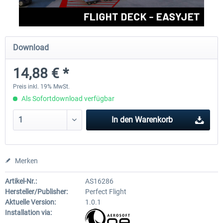
Perfect Flight - Flying Germany MSFS
Perfect Flight - FS Explorer -
Download
Italy MSFS
14,88 € *
14,88 € *
17,26 € *
Preis inkl. 19% MwSt.
Als Sofortdownload verfügbar
In den
Warenkorb
Merken
Artikel-Nr.:
AS16286
Hersteller/Publisher:
Perfect Flight
Aktuelle Version:
1.0.1
Installation via: