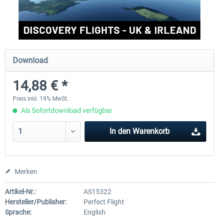
Perfect Flight - Flying Germany MSFS
Perfect Flight - FS Explorer -
Italy MSFS
Download
14,88 € *
17,26 € *
14,88 € *
Preis inkl. 19% MwSt.
Als Sofortdownload verfügbar
In den
Warenkorb
Merken
Artikel-Nr.:
AS15322
Hersteller/Publisher:
Perfect Flight
Sprache:
English