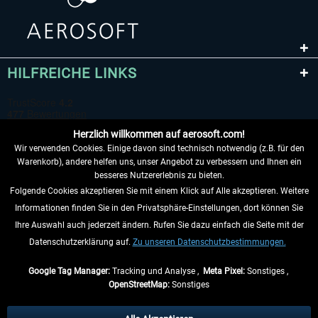
HILFREICHE LINKS
Herzlich willkommen auf aerosoft.com!
Wir verwenden Cookies. Einige davon sind technisch notwendig (z.B. für den
Warenkorb), andere helfen uns, unser Angebot zu verbessern und Ihnen ein
besseres Nutzererlebnis zu bieten.
Folgende Cookies akzeptieren Sie mit einem Klick auf Alle akzeptieren. Weitere
VERTRAG WIDERRUFEN
Informationen finden Sie in den Privatsphäre-Einstellungen, dort können Sie
Ihre Auswahl auch jederzeit ändern. Rufen Sie dazu einfach die Seite mit der
INFORMATIONEN
Datenschutzerklärung auf.
Zu unseren Datenschutzbestimmungen.
NICHTS MEHR VERPASSEN
Google Tag Manager:
Tracking und Analyse ,
Meta Pixel:
Sonstiges ,
OpenStreetMap:
Sonstiges
* Alle Preise inkl. gesetzl. Mehrwertsteuer zzgl.
Versandkosten
, wenn nicht
anders beschrieben.