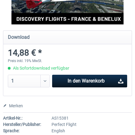
Perfect Flight - Flying Germany MSFS
Perfect Flight - FS Explorer -
Italy MSFS
Download
14,88 € *
17,26 € *
14,88 € *
Preis inkl. 19% MwSt.
Als Sofortdownload verfügbar
In den
Warenkorb
Merken
Artikel-Nr.:
AS15381
Hersteller/Publisher:
Perfect Flight
Sprache:
English