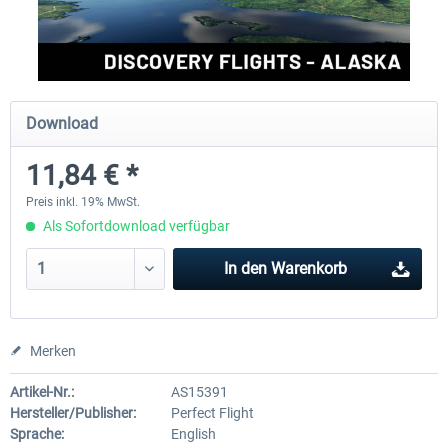
Perfect Flight - Flying Germany MSFS
Perfect Flight - FS Explorer -
Italy MSFS
Download
14,88 € *
17,26 € *
11,84 € *
Preis inkl. 19% MwSt.
Als Sofortdownload verfügbar
In den
Warenkorb
Merken
Artikel-Nr.:
AS15391
Hersteller/Publisher:
Perfect Flight
Sprache:
English