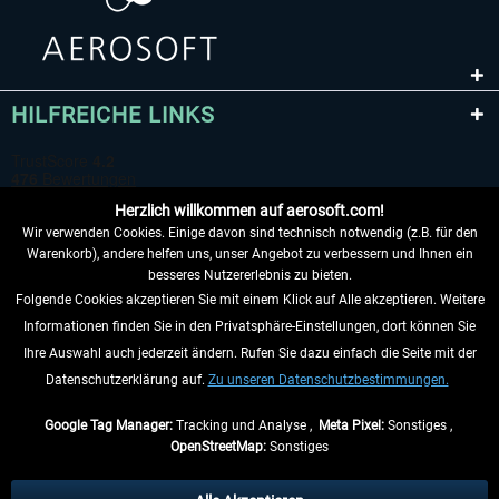
HILFREICHE LINKS
Herzlich willkommen auf aerosoft.com!
Wir verwenden Cookies. Einige davon sind technisch notwendig (z.B. für den
Warenkorb), andere helfen uns, unser Angebot zu verbessern und Ihnen ein
besseres Nutzererlebnis zu bieten.
Folgende Cookies akzeptieren Sie mit einem Klick auf Alle akzeptieren. Weitere
VERTRAG WIDERRUFEN
Informationen finden Sie in den Privatsphäre-Einstellungen, dort können Sie
Ihre Auswahl auch jederzeit ändern. Rufen Sie dazu einfach die Seite mit der
INFORMATIONEN
Datenschutzerklärung auf.
Zu unseren Datenschutzbestimmungen.
NICHTS MEHR VERPASSEN
Google Tag Manager:
Tracking und Analyse ,
Meta Pixel:
Sonstiges ,
OpenStreetMap:
Sonstiges
* Alle Preise inkl. gesetzl. Mehrwertsteuer zzgl.
Versandkosten
, wenn nicht
anders beschrieben.