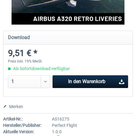
rkApps - FSRealistic Pro MSFS
Aerosoft Tool Simple Traf
Download
33,32 € *
14,88 € *
9,51 € *
Preis inkl. 19% MwSt.
Als Sofortdownload verfügbar
In den
Warenkorb
Merken
Artikel-Nr.:
AS16275
Hersteller/Publisher:
Perfect Flight
Aktuelle Version:
1.0.0