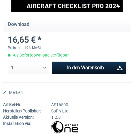
EmergencyDispatcherPro
Aerosoft Toolbar Pushback
Download
16,65 € *
35,69 € *
9,95 € *
Preis inkl. 19% MwSt.
Als Sofortdownload verfügbar
In den
Warenkorb
Merken
Artikel-Nr.:
AS16500
Hersteller/Publisher:
SoFly Ltd
Aktuelle Version:
1.2.0
Installation via: