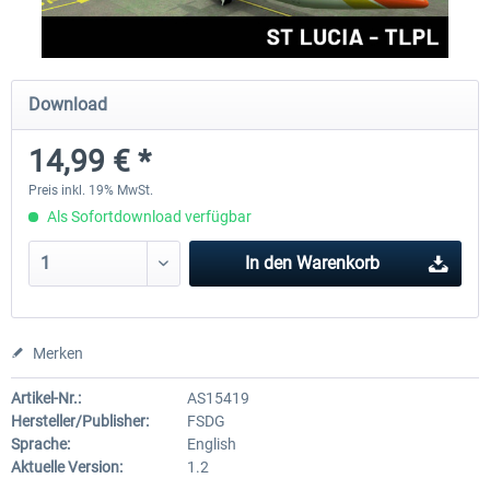
FSDG - St Lucia TLPC MSFS
FSDG - St Lucia TLPL MS
Download
14,99 € *
11,90 € *
14,99 € *
Preis inkl. 19% MwSt.
Als Sofortdownload verfügbar
In den
Warenkorb
Merken
Artikel-Nr.:
AS15419
Hersteller/Publisher:
FSDG
Sprache:
English
Aktuelle Version:
1.2