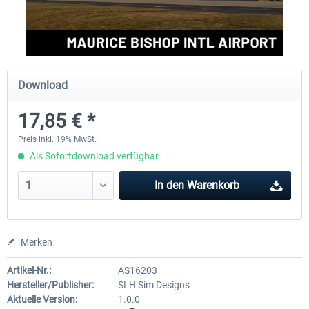
FSDG - St Lucia TLPC MSFS
FSDG - St Lucia TLPL MS
Download
11,90 € *
14,99 € *
17,85 € *
Preis inkl. 19% MwSt.
Als Sofortdownload verfügbar
In den
Warenkorb
Merken
Artikel-Nr.:
AS16203
Hersteller/Publisher:
SLH Sim Designs
Aktuelle Version:
1.0.0