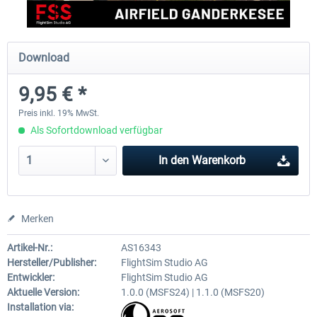
Aerosoft Mega Airport Brüssel
Aerosoft Airport Köln/Bo
Download
9,95 € *
24,95 € *
17,95 € *
Preis inkl. 19% MwSt.
Als Sofortdownload verfügbar
In den
Warenkorb
Merken
Artikel-Nr.:
AS16343
Hersteller/Publisher:
FlightSim Studio AG
Entwickler:
FlightSim Studio AG
Aktuelle Version:
1.0.0 (MSFS24) | 1.1.0 (MSFS20)
Installation via: