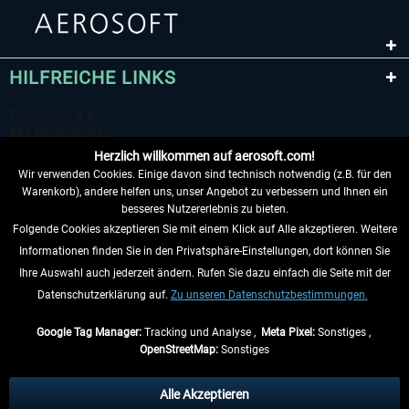
HILFREICHE LINKS
Herzlich willkommen auf aerosoft.com!
Wir verwenden Cookies. Einige davon sind technisch notwendig (z.B. für den
Warenkorb), andere helfen uns, unser Angebot zu verbessern und Ihnen ein
besseres Nutzererlebnis zu bieten.
Folgende Cookies akzeptieren Sie mit einem Klick auf Alle akzeptieren. Weitere
VERTRAG WIDERRUFEN
Informationen finden Sie in den Privatsphäre-Einstellungen, dort können Sie
Ihre Auswahl auch jederzeit ändern. Rufen Sie dazu einfach die Seite mit der
INFORMATIONEN
Datenschutzerklärung auf.
Zu unseren Datenschutzbestimmungen.
NICHTS MEHR VERPASSEN
Google Tag Manager:
Tracking und Analyse ,
Meta Pixel:
Sonstiges ,
OpenStreetMap:
Sonstiges
* Alle Preise inkl. gesetzl. Mehrwertsteuer zzgl.
Versandkosten
, wenn nicht
anders beschrieben.
Alle Akzeptieren