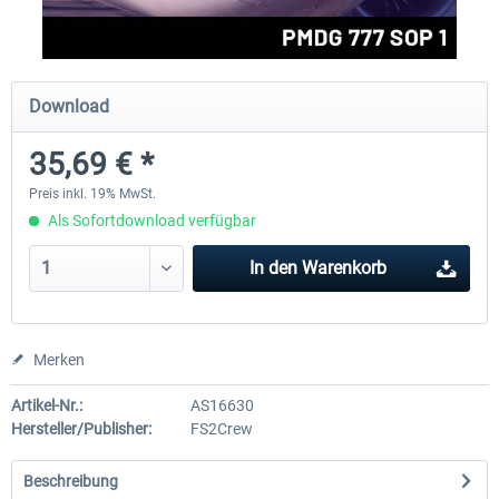
rkApps - FSRealistic Pro MSFS
Aerosoft Tool Simple Traf
Download
35,69 € *
33,32 € *
14,88 € *
Preis inkl. 19% MwSt.
Als Sofortdownload verfügbar
In den
Warenkorb
Merken
Artikel-Nr.:
AS16630
Hersteller/Publisher:
FS2Crew
Beschreibung