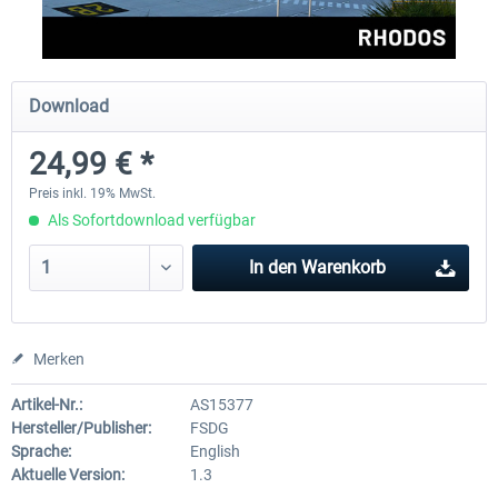
Aerosoft Mega Airport Brüssel
Aerosoft Airport Köln/Bo
Download
24,99 € *
24,95 € *
17,95 € *
Preis inkl. 19% MwSt.
Als Sofortdownload verfügbar
In den
Warenkorb
Merken
Artikel-Nr.:
AS15377
Hersteller/Publisher:
FSDG
Sprache:
English
Aktuelle Version:
1.3