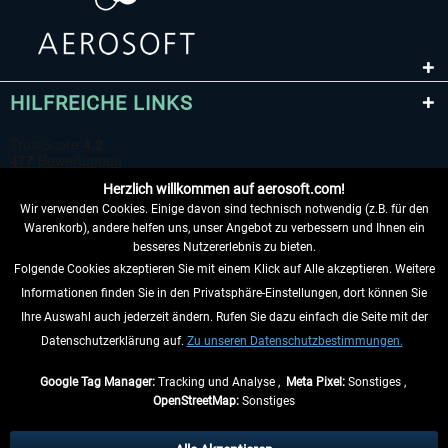
HILFREICHE LINKS
Herzlich willkommen auf aerosoft.com!
Wir verwenden Cookies. Einige davon sind technisch notwendig (z.B. für den
Warenkorb), andere helfen uns, unser Angebot zu verbessern und Ihnen ein
besseres Nutzererlebnis zu bieten.
Folgende Cookies akzeptieren Sie mit einem Klick auf Alle akzeptieren. Weitere
VERTRAG WIDERRUFEN
Informationen finden Sie in den Privatsphäre-Einstellungen, dort können Sie
Ihre Auswahl auch jederzeit ändern. Rufen Sie dazu einfach die Seite mit der
INFORMATIONEN
Datenschutzerklärung auf.
Zu unseren Datenschutzbestimmungen.
NICHTS MEHR VERPASSEN
Google Tag Manager:
Tracking und Analyse ,
Meta Pixel:
Sonstiges ,
OpenStreetMap:
Sonstiges
* Alle Preise inkl. gesetzl. Mehrwertsteuer zzgl.
Versandkosten
, wenn nicht
anders beschrieben.