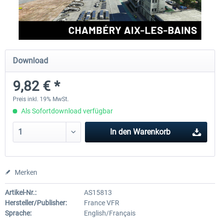
Aerosoft Mega Airport Brüssel
Aerosoft Airport Köln/Bo
Download
24,95 € *
17,95 € *
9,82 € *
Preis inkl. 19% MwSt.
Als Sofortdownload verfügbar
In den
Warenkorb
Merken
Artikel-Nr.:
AS15813
Hersteller/Publisher:
France VFR
Sprache:
English/Français