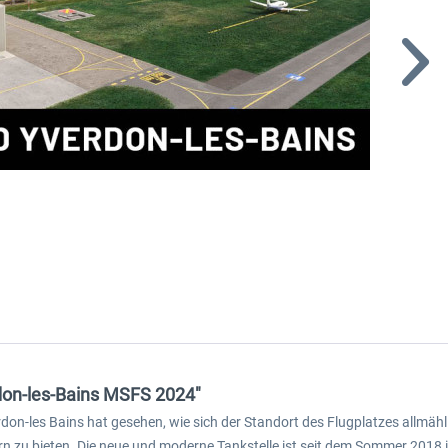
rdon-les-Bains MSFS 2024"
don-les Bains hat gesehen, wie sich der Standort des Flugplatzes allmähl
 zu bieten. Die neue und moderne Tankstelle ist seit dem Sommer 2018 i