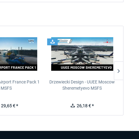
Airport France Pack 1
Drzewiecki Design - UUEE Moscow
Skylin
MSFS
Sheremetyevo MSFS
29,65 € *
26,18 € *