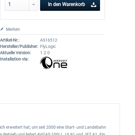
In den
Warenkorb
Merken
Artikel-Nr.:
AS16512
Hersteller/Publisher:
FlyLogic
Aktuelle Version:
1.2.0
Installation via:
ich erweitert hat, um seit 2000 eine Start- und Landebahn
n Betrieb und liefert AVGAS 100LL, UL91 und JET A1. Ein