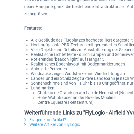
neuer Hangar ergänzt die bestehende Infrastruktur seit Anfa
zu begrüßen.
Features:
Alle Gebäude des Flugplatzes hochdetailliert dargestellt
Hochaufgelöste PBR-Texturen mit gerenderten Schattie
Viele Objekte und Details zur Ausstaffierung der Szeneri
Realistische Lichteffekte - durch Lampen und Scheinwer
Rotierendes "beacon light" auf Hangar 5
Realistisches Bodenlayout mit Bodenmarkierungen
Animierte Personen
Windsäcke zeigen Windstärke und Windrichtung an
LandeT und ein Schild zeigt aktive Landebahn je nach W
Sonnenschirme sind von 11 Uhr bis 18 Uhr geöffnet, nu
Landmarken
Château de Grandson am Lac de Neuchâtel (Neuenb
Hohe Wohnhäuser an der Rue des Moulins
Centre Equestre (Reitzentrum)
Weiterführende Links zu "FlyLogic - Airfield 
Fragen zum Artikel?
Weitere Artikel von FlyLogic