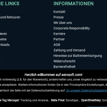
HE LINKS
INFORMATIONEN
Kontakt
und Retouren
Presse
Wir über uns
Corporate Responsibility
ieren
Karriere
eine
Partner
nloads
AGB
Zahlung und Versand
Hinweise zur Batterieentsorgung
Widerrufsrecht
Barrierefreiheit
Datenschutzerklärung
Herzlich willkommen auf aerosoft.com!
Impressum
 notwendig (z.B. für den Warenkorb), andere helfen uns, unser Angebot zu verbesse
e akzeptieren. Weitere Informationen finden Sie in den Privatsphäre-Einstellungen, 
WIDERRUFEN
einfach die Seite mit der Datenschutzerklärung auf.
Zu unseren Datenschutzbesti
e Tag Manager:
Tracking und Analyse ,
Meta Pixel:
Sonstiges ,
OpenStreetMap:
Son
e Preise inkl. gesetzl. Mehrwertsteuer zzgl.
Versandkosten
, wenn nicht anders beschr