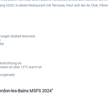
ng 2020. In einem Restaurant mit Terrasse, freut sich der Air Club, Pilo
rungen (baked textures)
e
fer
indrichtung an
r wenn es über 12°C warm ist
urgersee)
Yverdon-les-Bains MSFS 2024"