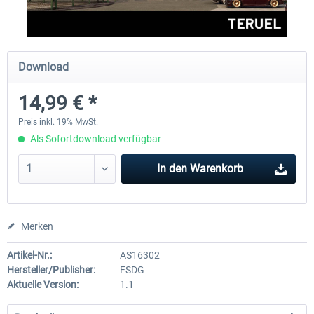
Aerosoft Mega Airport Brüssel
Aerosoft Airport Köln/Bo
Download
14,99 € *
24,95 € *
17,95 € *
Preis inkl. 19% MwSt.
Als Sofortdownload verfügbar
In den
Warenkorb
Merken
Artikel-Nr.:
AS16302
Hersteller/Publisher:
FSDG
Aktuelle Version:
1.1