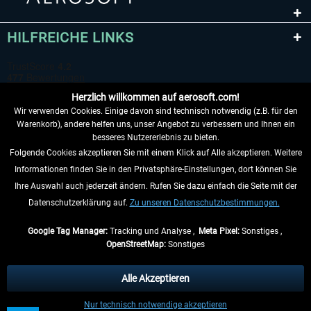
HILFREICHE LINKS
Herzlich willkommen auf aerosoft.com!
Wir verwenden Cookies. Einige davon sind technisch notwendig (z.B. für den
Warenkorb), andere helfen uns, unser Angebot zu verbessern und Ihnen ein
besseres Nutzererlebnis zu bieten.
Folgende Cookies akzeptieren Sie mit einem Klick auf Alle akzeptieren. Weitere
VERTRAG WIDERRUFEN
Informationen finden Sie in den Privatsphäre-Einstellungen, dort können Sie
Ihre Auswahl auch jederzeit ändern. Rufen Sie dazu einfach die Seite mit der
INFORMATIONEN
Datenschutzerklärung auf.
Zu unseren Datenschutzbestimmungen.
NICHTS MEHR VERPASSEN
Google Tag Manager:
Tracking und Analyse ,
Meta Pixel:
Sonstiges ,
OpenStreetMap:
Sonstiges
* Alle Preise inkl. gesetzl. Mehrwertsteuer zzgl.
Versandkosten
, wenn nicht
anders beschrieben.
Alle Akzeptieren
** Gilt für Lieferungen innerhalb Deutschlands, Lieferzeiten für andere Länder
Nur technisch notwendige akzeptieren
entnehmen Sie bitte den
Versandinformationen
.