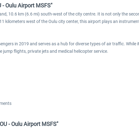
 - Oulu Airport MSFS"
nd, 10.6 km (6.6 mi) south-west of the city centre. It is not only the seco
kilometers west of the Oulu city center, this airport plays an instrument
ngers in 2019 and serves as a hub for diverse types of air traffic. While i
e jump flights, private jets and medical helicopter service.
ements
OU - Oulu Airport MSFS"