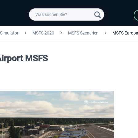
 Simulator
MSFS 2020
MSFS Szenerien
MSFS Europ
Airport MSFS