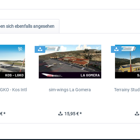
n sich ebenfalls angesehen
GKO - Kos Intl
sim-wings La Gomera
Terrainy Stud
t
€ *
15,95 € *