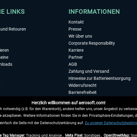
HE LINKS
INFORMATIONEN
Kontakt
und Retouren
Presse
Wir über uns
Corporate Responsibility
ieren
Karriere
eine
Partner
nloads
AGB
Zahlung und Versand
Hinweise zur Batterieentsorgung
Widerrufsrecht
Barrierefreiheit
Datenschutzerklärung
Herzlich willkommen auf aerosoft.com!
Impressum
 notwendig (z.B. für den Warenkorb), andere helfen uns, unser Angebot zu verbesse
e akzeptieren. Weitere Informationen finden Sie in den Privatsphäre-Einstellungen, 
WIDERRUFEN
einfach die Seite mit der Datenschutzerklärung auf.
Zu unseren Datenschutzbesti
e Tag Manager:
Tracking und Analyse ,
Meta Pixel:
Sonstiges ,
OpenStreetMap:
Son