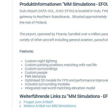
Produktinformationen "MM Simulations - EFOU
Oulu Airport (IATA: OUL, ICAO: EFOU) is located in Oulu, Finla
gateway to Northern Scandinavia. Situated approximately 11 
the rest of Finland.
The airport, operated by Finavia, handled over a million passe
variety of other aircraft including general aviation, parachut
Features:
Custom night lighting
Custom parking positions matching with real life
Custom surroundings
Custom people
PBR Materials
Optimised 3D models for FPS and performance improv
Included surrounding modeles
Integrated real world matching elevation model
Weiterführende Links zu "MM Simulations - EF
Fragen zum Artikel?
Weitere Artikel von MM Simulations