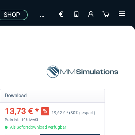
SHOP
a
Download
13,73 € *
19,62 € *
(30% gespart)
Preis inkl. 19% MwSt.
Als Sofortdownload verfügbar