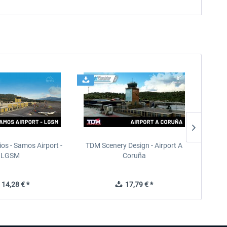
ios - Samos Airport -
TDM Scenery Design - Airport A
FlyLo
LGSM
Coruña
14,28 € *
17,79 € *