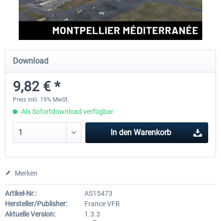
Aerosoft Mega Airport Brüssel
Aerosoft Airport Köln/Bo
Download
24,95 € *
17,95 € *
9,82 € *
Preis inkl. 19% MwSt.
Als Sofortdownload verfügbar
In den
Warenkorb
Merken
Artikel-Nr.:
AS15473
Hersteller/Publisher:
France VFR
Aktuelle Version:
1.3.3