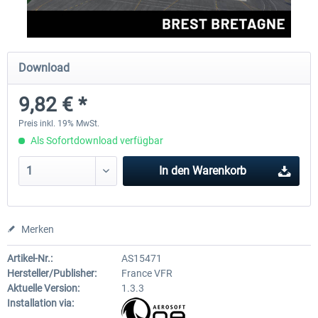
Aerosoft Mega Airport Brüssel
Aerosoft Airport Köln/Bo
Download
9,82 € *
24,95 € *
17,95 € *
Preis inkl. 19% MwSt.
Als Sofortdownload verfügbar
In den
Warenkorb
Merken
Artikel-Nr.:
AS15471
Hersteller/Publisher:
France VFR
Aktuelle Version:
1.3.3
Installation via: