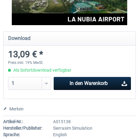
FSDG - Cusco MSFS
Sierrasim Simulation - SKMD 
Herrera...
Download
17,85 € *
13,09 € *
13,09 € *
Preis inkl. 19% MwSt.
Als Sofortdownload verfügbar
In den
Warenkorb
Merken
Artikel-Nr.:
AS15138
Hersteller/Publisher:
Sierrasim Simulation
Sprache:
English