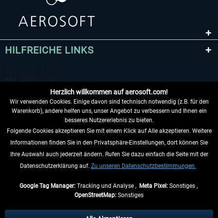
HILFREICHE LINKS
Herzlich willkommen auf aerosoft.com!
Wir verwenden Cookies. Einige davon sind technisch notwendig (z.B. für den
Warenkorb), andere helfen uns, unser Angebot zu verbessern und Ihnen ein
besseres Nutzererlebnis zu bieten.
Folgende Cookies akzeptieren Sie mit einem Klick auf Alle akzeptieren. Weitere
VERTRAG WIDERRUFEN
Informationen finden Sie in den Privatsphäre-Einstellungen, dort können Sie
Ihre Auswahl auch jederzeit ändern. Rufen Sie dazu einfach die Seite mit der
INFORMATIONEN
Datenschutzerklärung auf.
Zu unseren Datenschutzbestimmungen.
NICHTS MEHR VERPASSEN
Google Tag Manager:
Tracking und Analyse ,
Meta Pixel:
Sonstiges ,
OpenStreetMap:
Sonstiges
* Alle Preise inkl. gesetzl. Mehrwertsteuer zzgl.
Versandkosten
, wenn nicht
anders beschrieben.