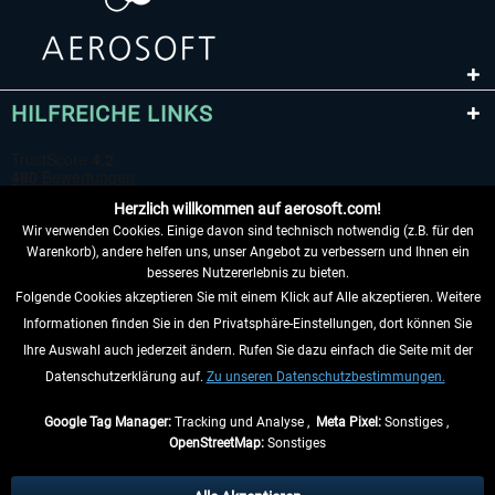
HILFREICHE LINKS
Herzlich willkommen auf aerosoft.com!
Wir verwenden Cookies. Einige davon sind technisch notwendig (z.B. für den
Warenkorb), andere helfen uns, unser Angebot zu verbessern und Ihnen ein
besseres Nutzererlebnis zu bieten.
Folgende Cookies akzeptieren Sie mit einem Klick auf Alle akzeptieren. Weitere
VERTRAG WIDERRUFEN
Informationen finden Sie in den Privatsphäre-Einstellungen, dort können Sie
Ihre Auswahl auch jederzeit ändern. Rufen Sie dazu einfach die Seite mit der
INFORMATIONEN
Datenschutzerklärung auf.
Zu unseren Datenschutzbestimmungen.
NICHTS MEHR VERPASSEN
Google Tag Manager:
Tracking und Analyse ,
Meta Pixel:
Sonstiges ,
OpenStreetMap:
Sonstiges
* Alle Preise inkl. gesetzl. Mehrwertsteuer zzgl.
Versandkosten
, wenn nicht
anders beschrieben.