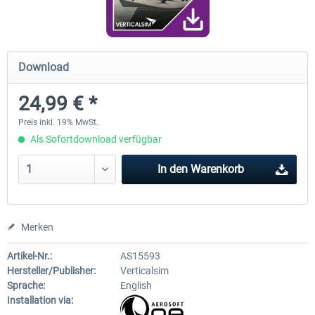
FunnerFlight - KSAN, KNZY & Naval
Saint Croix XP
Download
Base San...
24,99 € *
19,95 € *
24,78 € *
Preis inkl. 19% MwSt.
Als Sofortdownload verfügbar
In den
Warenkorb
Merken
Artikel-Nr.:
AS15593
Hersteller/Publisher:
Verticalsim
Sprache:
English
Installation via: