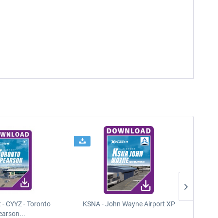
t - CYYZ - Toronto
KSNA - John Wayne Airport XP
New Y
earson...