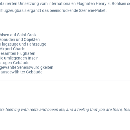
illierten Umsetzung vom internationalen Flughafen Henry E. Rohlsen so
rflugzeugbasis ergänzt das beeindruckende Szenerie-Paket.
lsen auf Saint Croix
Gebäuden und Objekten
e Flugzeuge und Fahrzeuge
Airport Charts
 gesamten Flughafen
die umliegenden Inseln
 Autogen-Gebäude
usgewählte Sehenswürdigkeiten
l. ausgewählter Gebäude
ers teeming with reefs and ocean life, and a feeling that you are there, the