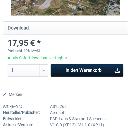
Airport Berlin Brandenburg V2 XP
Airport Zürich V2.0 XP
Download
17,95 € *
29,95 € *
25,95 € *
Preis inkl. 19% MwSt.
Als Sofortdownload verfügbar
In den
Warenkorb
Merken
Artikel-Nr.:
AS15268
Hersteller/Publisher:
Aerosoft
Entwickler:
PAD-Labs & Stairport Sceneries
Aktuelle Version:
V1.0.0 (XP12) | V1.1.0 (XP11)