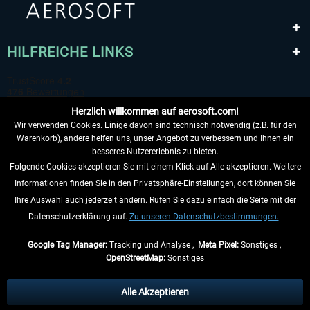
HILFREICHE LINKS
Herzlich willkommen auf aerosoft.com!
Wir verwenden Cookies. Einige davon sind technisch notwendig (z.B. für den
Warenkorb), andere helfen uns, unser Angebot zu verbessern und Ihnen ein
besseres Nutzererlebnis zu bieten.
Folgende Cookies akzeptieren Sie mit einem Klick auf Alle akzeptieren. Weitere
VERTRAG WIDERRUFEN
Informationen finden Sie in den Privatsphäre-Einstellungen, dort können Sie
Ihre Auswahl auch jederzeit ändern. Rufen Sie dazu einfach die Seite mit der
INFORMATIONEN
Datenschutzerklärung auf.
Zu unseren Datenschutzbestimmungen.
NICHTS MEHR VERPASSEN
Google Tag Manager:
Tracking und Analyse ,
Meta Pixel:
Sonstiges ,
OpenStreetMap:
Sonstiges
* Alle Preise inkl. gesetzl. Mehrwertsteuer zzgl.
Versandkosten
, wenn nicht
anders beschrieben.
Alle Akzeptieren
** Gilt für Lieferungen innerhalb Deutschlands, Lieferzeiten für andere Länder