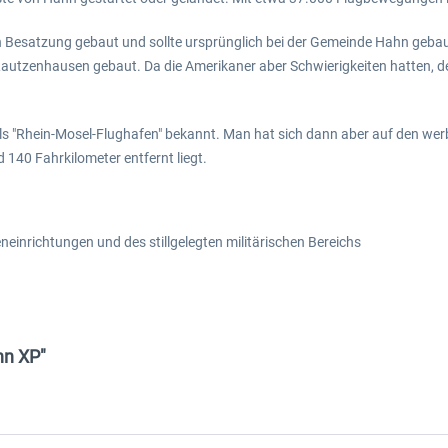
en Besatzung gebaut und sollte ursprünglich bei der Gemeinde Hahn geb
de Lautzenhausen gebaut. Da die Amerikaner aber Schwierigkeiten hatten
g als "Rhein-Mosel-Flughafen" bekannt. Man hat sich dann aber auf den w
140 Fahrkilometer entfernt liegt.
eneinrichtungen und des stillgelegten militärischen Bereichs
hn XP"