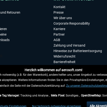
Kontakt
und Retouren
Presse
Wir über uns
Corporate Responsibility
ieren
Karriere
eine
Partner
nloads
AGB
Zahlung und Versand
Hinweise zur Batterieentsorgung
Widerrufsrecht
Barrierefreiheit
Datenschutzerklärung
Herzlich willkommen auf aerosoft.com!
Impressum
 notwendig (z.B. für den Warenkorb), andere helfen uns, unser Angebot zu verbesse
e akzeptieren. Weitere Informationen finden Sie in den Privatsphäre-Einstellungen, 
WIDERRUFEN
einfach die Seite mit der Datenschutzerklärung auf.
Zu unseren Datenschutzbesti
e Tag Manager:
Tracking und Analyse ,
Meta Pixel:
Sonstiges ,
OpenStreetMap:
Son
e Preise inkl. gesetzl. Mehrwertsteuer zzgl.
Versandkosten
, wenn nicht anders beschr
Alle Akzepti
iduelle Einstellungen
Nur technisch notwendige akzeptieren