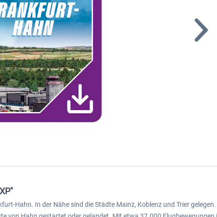
 XP"
furt-Hahn. In der Nähe sind die Städte Mainz, Koblenz und Trier gelegen
ste von Hahn gestartet oder gelandet. Mit etwa 37.000 Flugbewegungen is