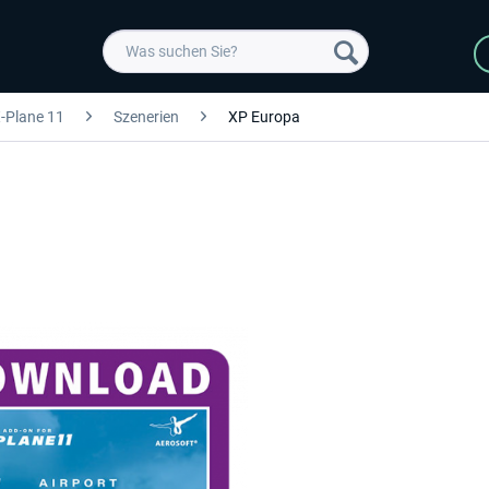
-Plane 11
Szenerien
XP Europa