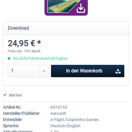
RJAA Tokyo Narita XP
Moscow City XP
Download
24,95 € *
24,18 € *
29,75 € *
Preis inkl. 19% MwSt.
Als Sofortdownload verfügbar
In den
Warenkorb
Merken
Artikel-Nr.:
AS14153
Hersteller/Publisher:
Aerosoft
Entwickler:
A-Flight/Caipirinha Games
Sprache:
Deutsch/English