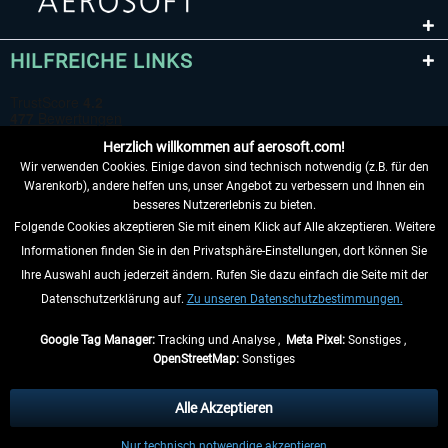
HILFREICHE LINKS
Herzlich willkommen auf aerosoft.com!
Wir verwenden Cookies. Einige davon sind technisch notwendig (z.B. für den
Warenkorb), andere helfen uns, unser Angebot zu verbessern und Ihnen ein
besseres Nutzererlebnis zu bieten.
Folgende Cookies akzeptieren Sie mit einem Klick auf Alle akzeptieren. Weitere
VERTRAG WIDERRUFEN
Informationen finden Sie in den Privatsphäre-Einstellungen, dort können Sie
Ihre Auswahl auch jederzeit ändern. Rufen Sie dazu einfach die Seite mit der
INFORMATIONEN
Datenschutzerklärung auf.
Zu unseren Datenschutzbestimmungen.
NICHTS MEHR VERPASSEN
Google Tag Manager:
Tracking und Analyse ,
Meta Pixel:
Sonstiges ,
OpenStreetMap:
Sonstiges
* Alle Preise inkl. gesetzl. Mehrwertsteuer zzgl.
Versandkosten
, wenn nicht
anders beschrieben.
Alle Akzeptieren
** Gilt für Lieferungen innerhalb Deutschlands, Lieferzeiten für andere Länder
Nur technisch notwendige akzeptieren