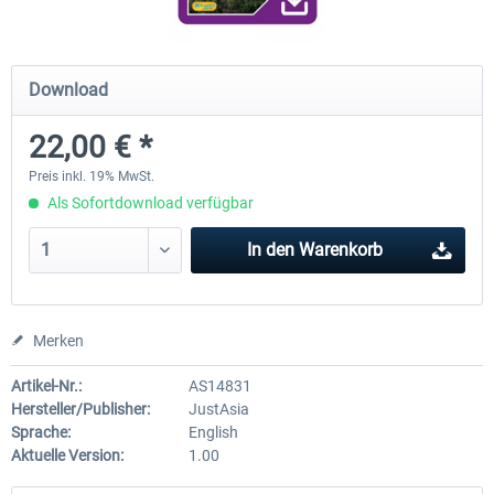
RJAA Tokyo Narita XP
Moscow City XP
Download
22,00 € *
24,18 € *
29,75 € *
Preis inkl. 19% MwSt.
Als Sofortdownload verfügbar
In den
Warenkorb
Merken
Artikel-Nr.:
AS14831
Hersteller/Publisher:
JustAsia
Sprache:
English
Aktuelle Version:
1.00