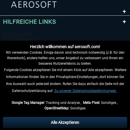
HILFREICHE LINKS
Herzlich willkommen auf aerosoft.com!
Wir verwenden Cookies. Einige davon sind technisch notwendig (z.B. für den
Warenkorb), andere helfen uns, unser Angebot zu verbessern und Ihnen ein
besseres Nutzererlebnis zu bieten.
Folgende Cookies akzeptieren Sie mit einem Klick auf Alle akzeptieren. Weitere
VERTRAG WIDERRUFEN
Informationen finden Sie in den Privatsphäre-Einstellungen, dort können Sie
Ihre Auswahl auch jederzeit ändern. Rufen Sie dazu einfach die Seite mit der
INFORMATIONEN
Datenschutzerklärung auf.
Zu unseren Datenschutzbestimmungen.
NICHTS MEHR VERPASSEN
Google Tag Manager:
Tracking und Analyse ,
Meta Pixel:
Sonstiges ,
OpenStreetMap:
Sonstiges
* Alle Preise inkl. gesetzl. Mehrwertsteuer zzgl.
Versandkosten
, wenn nicht
anders beschrieben.
Alle Akzeptieren
** Gilt für Lieferungen innerhalb Deutschlands, Lieferzeiten für andere Länder