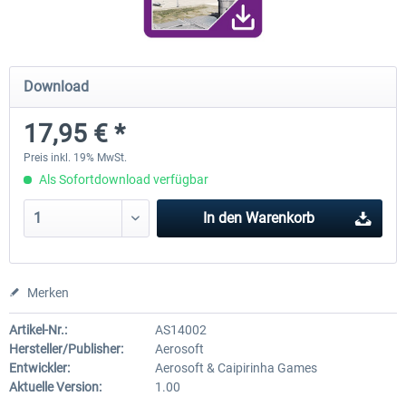
Airport Berlin Brandenburg V2 XP
Airport Zürich V2.0 XP
Download
17,95 € *
29,95 € *
25,95 € *
Preis inkl. 19% MwSt.
Als Sofortdownload verfügbar
In den
Warenkorb
Merken
Artikel-Nr.:
AS14002
Hersteller/Publisher:
Aerosoft
Entwickler:
Aerosoft & Caipirinha Games
Aktuelle Version:
1.00