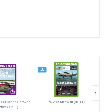
08B Grand Caravan -
PA-28R Arrow III (XP11)
PA-28
eries (XP11)