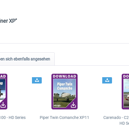
iner XP"
n sich ebenfalls angesehen
00 - HD Series
Piper Twin Comanche XP11
Carenado - C2
HD S