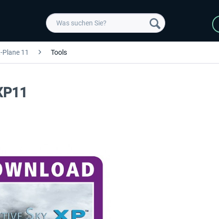
-Plane 11
Tools
 XP11