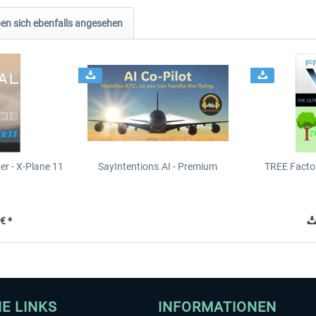
n sich ebenfalls angesehen
er - X-Plane 11
SayIntentions.AI - Premium
TREE Facto
n
€ *
HE LINKS
INFORMATIONEN