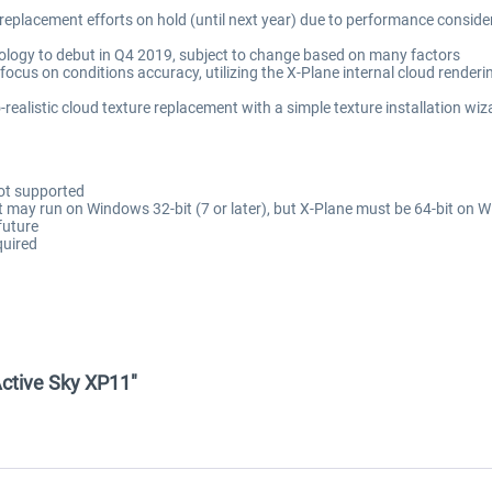
 replacement efforts on hold (until next year) due to performance consid
ology to debut in Q4 2019, subject to change based on many factors
ocus on conditions accuracy, utilizing the X-Plane internal cloud renderi
ealistic cloud texture replacement with a simple texture installation wiz
not supported
 may run on Windows 32-bit (7 or later), but X-Plane must be 64-bit on Wi
future
quired
Active Sky XP11"