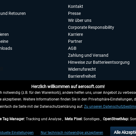
Kontakt
und Retouren
Presse
Wir über uns
Corporate Responsibility
ieren
Karriere
eine
Partner
nloads
AGB
Zahlung und Versand
Hinweise zur Batterieentsorgung
Widerrufsrecht
Barrierefreiheit
Datenschutzerklärung
Herzlich willkommen auf aerosoft.com!
Impressum
 notwendig (z.B. für den Warenkorb), andere helfen uns, unser Angebot zu verbesse
e akzeptieren. Weitere Informationen finden Sie in den Privatsphäre-Einstellungen, 
WIDERRUFEN
einfach die Seite mit der Datenschutzerklärung auf.
Zu unseren Datenschutzbesti
e Tag Manager:
Tracking und Analyse ,
Meta Pixel:
Sonstiges ,
OpenStreetMap:
Son
e Preise inkl. gesetzl. Mehrwertsteuer zzgl.
Versandkosten
, wenn nicht anders beschr
Alle Akzepti
iduelle Einstellungen
Nur technisch notwendige akzeptieren
gen innerhalb Deutschlands, Lieferzeiten für andere Länder entnehmen Sie bitte den
Ve