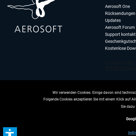
Aerosoft One
Rücksendungen 
Updates
Aerosoft Forum
Support kontakt
Geschenkgutsch
Kostenlose Dow
Wir verwenden Cookies. Einige davon sind technisch
Folgende Cookies akzeptieren Sie mit einem Klick auf All
VERTRAG 
Sie dazu 
Googl
* All
Indiv
** Gilt für Lieferun