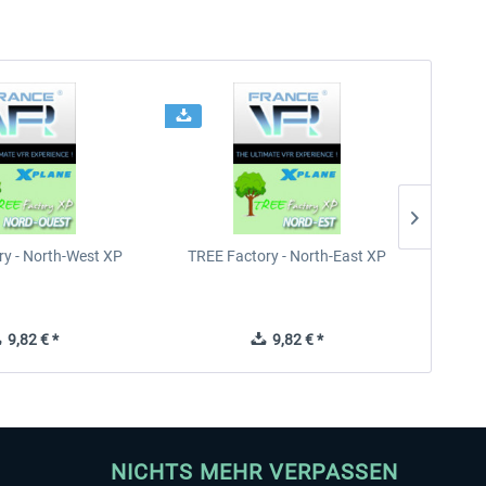
ry - North-West XP
TREE Factory - North-East XP
TR
9,82 € *
9,82 € *
NICHTS MEHR VERPASSEN