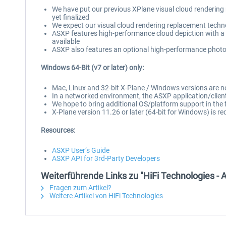
We have put our previous XPlane visual cloud rendering
yet finalized
We expect our visual cloud rendering replacement techn
ASXP features high-performance cloud depiction with a f
available
ASXP also features an optional high-performance photo-r
Windows 64-Bit (v7 or later) only:
Mac, Linux and 32-bit X-Plane / Windows versions are 
In a networked environment, the ASXP application/client
We hope to bring additional OS/platform support in the 
X-Plane version 11.26 or later (64-bit for Windows) is re
Resources:
ASXP User’s Guide
ASXP API for 3rd-Party Developers
Weiterführende Links zu "HiFi Technologies - 
Fragen zum Artikel?
Weitere Artikel von HiFi Technologies