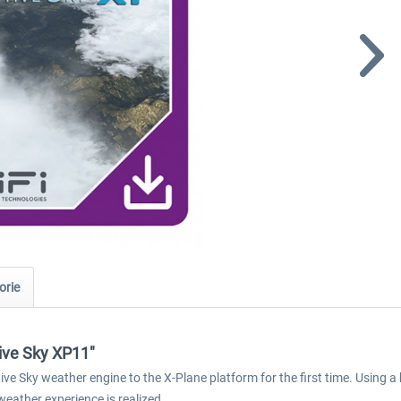
orie
ive Sky XP11"
e Sky weather engine to the X-Plane platform for the first time. Using a
weather experience is realized.