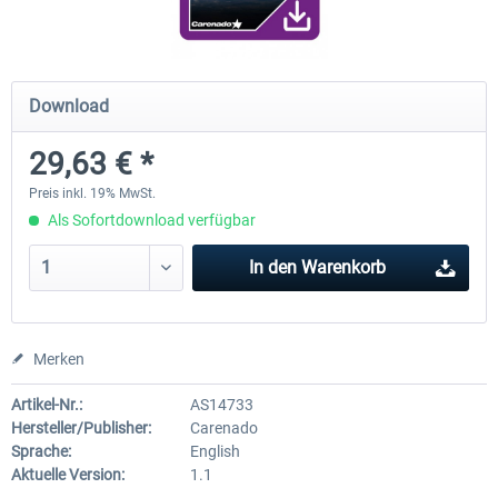
Diamond DA-62
Cessna 208 Grand Caravan 
Download
Series XP
29,63 € *
37,95 € *
48,95 € *
Preis inkl. 19% MwSt.
Als Sofortdownload verfügbar
In den
Warenkorb
Merken
Artikel-Nr.:
AS14733
Hersteller/Publisher:
Carenado
Sprache:
English
Aktuelle Version:
1.1