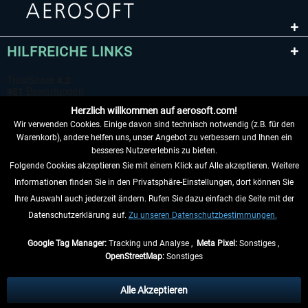
HILFREICHE LINKS
Herzlich willkommen auf aerosoft.com!
Wir verwenden Cookies. Einige davon sind technisch notwendig (z.B. für den
Warenkorb), andere helfen uns, unser Angebot zu verbessern und Ihnen ein
besseres Nutzererlebnis zu bieten.
Folgende Cookies akzeptieren Sie mit einem Klick auf Alle akzeptieren. Weitere
VERTRAG WIDERRUFEN
Informationen finden Sie in den Privatsphäre-Einstellungen, dort können Sie
Ihre Auswahl auch jederzeit ändern. Rufen Sie dazu einfach die Seite mit der
INFORMATIONEN
Datenschutzerklärung auf.
Zu unseren Datenschutzbestimmungen.
NICHTS MEHR VERPASSEN
Google Tag Manager:
Tracking und Analyse ,
Meta Pixel:
Sonstiges ,
OpenStreetMap:
Sonstiges
* Alle Preise inkl. gesetzl. Mehrwertsteuer zzgl.
Versandkosten
, wenn nicht
anders beschrieben.
Alle Akzeptieren
** Gilt für Lieferungen innerhalb Deutschlands, Lieferzeiten für andere Länder