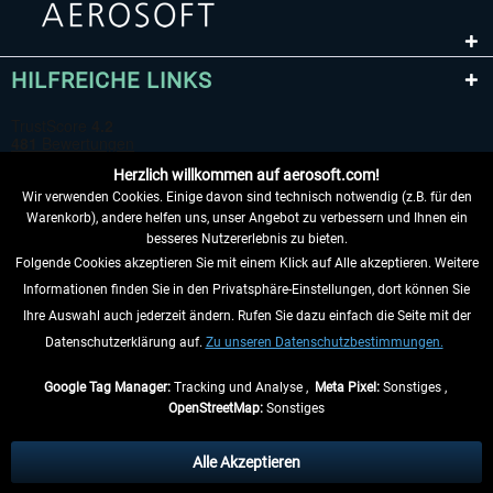
HILFREICHE LINKS
Herzlich willkommen auf aerosoft.com!
Wir verwenden Cookies. Einige davon sind technisch notwendig (z.B. für den
Warenkorb), andere helfen uns, unser Angebot zu verbessern und Ihnen ein
besseres Nutzererlebnis zu bieten.
Folgende Cookies akzeptieren Sie mit einem Klick auf Alle akzeptieren. Weitere
VERTRAG WIDERRUFEN
Informationen finden Sie in den Privatsphäre-Einstellungen, dort können Sie
Ihre Auswahl auch jederzeit ändern. Rufen Sie dazu einfach die Seite mit der
INFORMATIONEN
Datenschutzerklärung auf.
Zu unseren Datenschutzbestimmungen.
NICHTS MEHR VERPASSEN
Google Tag Manager:
Tracking und Analyse ,
Meta Pixel:
Sonstiges ,
OpenStreetMap:
Sonstiges
* Alle Preise inkl. gesetzl. Mehrwertsteuer zzgl.
Versandkosten
, wenn nicht
anders beschrieben.
Alle Akzeptieren
** Gilt für Lieferungen innerhalb Deutschlands, Lieferzeiten für andere Länder