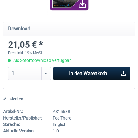
FunnerFlight - KSAN, KNZY & Naval
Saint Croix XP
Download
Base San...
21,05 € *
19,95 € *
24,78 € *
Preis inkl. 19% MwSt.
Als Sofortdownload verfügbar
In den
Warenkorb
Merken
Artikel-Nr.:
AS15638
Hersteller/Publisher:
FeelThere
Sprache:
English
Aktuelle Version:
1.0