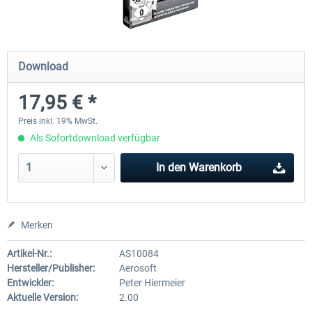
Mega Airport Frankfurt V2.0
Mega Airport Berlin Brande
Download
17,95 € *
29,95 € *
24,95 € *
Preis inkl. 19% MwSt.
Als Sofortdownload verfügbar
In den
Warenkorb
Merken
Artikel-Nr.:
AS10084
Hersteller/Publisher:
Aerosoft
Entwickler:
Peter Hiermeier
Aktuelle Version:
2.00