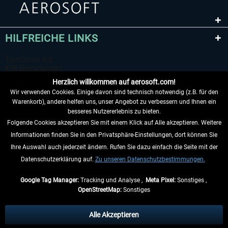
HILFREICHE LINKS
Herzlich willkommen auf aerosoft.com!
Wir verwenden Cookies. Einige davon sind technisch notwendig (z.B. für den
Warenkorb), andere helfen uns, unser Angebot zu verbessern und Ihnen ein
besseres Nutzererlebnis zu bieten.
Folgende Cookies akzeptieren Sie mit einem Klick auf Alle akzeptieren. Weitere
VERTRAG WIDERRUFEN
Informationen finden Sie in den Privatsphäre-Einstellungen, dort können Sie
Ihre Auswahl auch jederzeit ändern. Rufen Sie dazu einfach die Seite mit der
INFORMATIONEN
Datenschutzerklärung auf.
Zu unseren Datenschutzbestimmungen.
NICHTS MEHR VERPASSEN
Google Tag Manager:
Tracking und Analyse ,
Meta Pixel:
Sonstiges ,
OpenStreetMap:
Sonstiges
* Alle Preise inkl. gesetzl. Mehrwertsteuer zzgl.
Versandkosten
, wenn nicht
anders beschrieben.
Alle Akzeptieren
** Gilt für Lieferungen innerhalb Deutschlands, Lieferzeiten für andere Länder