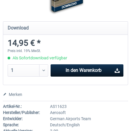
Mega Airport Frankfurt V2.0
Mega Airport Berlin Brande
Download
14,95 € *
29,95 € *
24,95 € *
Preis inkl. 19% MwSt.
Als Sofortdownload verfügbar
In den
Warenkorb
Merken
Artikel-Nr.:
AS11623
Hersteller/Publisher:
Aerosoft
Entwickler:
German Airports Team
Sprache:
Deutsch/English