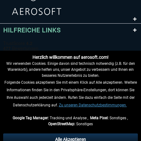
HILFREICHE LINKS
Herzlich willkommen auf aerosoft.com!
Wir verwenden Cookies. Einige davon sind technisch notwendig (z.B. für den
Warenkorb), andere helfen uns, unser Angebot zu verbessern und Ihnen ein
besseres Nutzererlebnis zu bieten.
Folgende Cookies akzeptieren Sie mit einem Klick auf Alle akzeptieren. Weitere
VERTRAG WIDERRUFEN
Informationen finden Sie in den Privatsphäre-Einstellungen, dort können Sie
Ihre Auswahl auch jederzeit ändern. Rufen Sie dazu einfach die Seite mit der
INFORMATIONEN
Datenschutzerklärung auf.
Zu unseren Datenschutzbestimmungen.
NICHTS MEHR VERPASSEN
Google Tag Manager:
Tracking und Analyse ,
Meta Pixel:
Sonstiges ,
OpenStreetMap:
Sonstiges
* Alle Preise inkl. gesetzl. Mehrwertsteuer zzgl.
Versandkosten
, wenn nicht
anders beschrieben.
Alle Akzeptieren