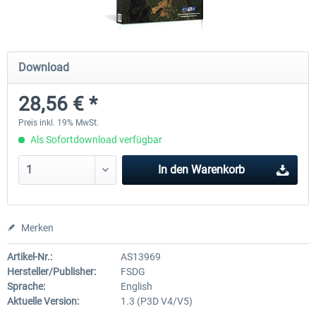
Holiday Airports
FSDG LITE - Dakar
Download
28,56 € *
29,95 € *
9,52 € *
Preis inkl. 19% MwSt.
Als Sofortdownload verfügbar
In den
Warenkorb
Merken
Artikel-Nr.:
AS13969
Hersteller/Publisher:
FSDG
Sprache:
English
Aktuelle Version:
1.3 (P3D V4/V5)