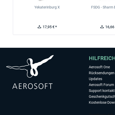
Yekaterinburg X
FSDG - Sharm E
17,95 € *
16,66 
HILFREIC
Aerosoft One
Rücksendungen 
Updates
Aerosoft Forum
Support kontakt
Geschenkgutsch
Kostenlose Dow