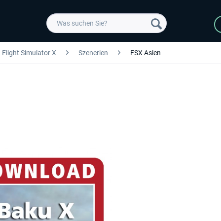
Flight Simulator X
Szenerien
FSX Asien