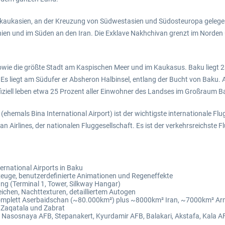
anskaukasien, an der Kreuzung von Südwestasien und Südosteuropa gelege
en und im Süden an den Iran. Die Exklave Nakhchivan grenzt im Norden
wie die größte Stadt am Kaspischen Meer und im Kaukasus. Baku liegt 2
. Es liegt am Südufer er Absheron Halbinsel, entlang der Bucht von Baku
iziell leben etwa 25 Prozent aller Einwohner des Landses im Großraum B
(ehemals Bina International Airport) ist der wichtigste internationale Fl
an Airlines, der nationalen Fluggesellschaft. Es ist der verkehrsreichst
ernational Airports in Baku
euge, benutzerdefinierte Animationen und Regeneffekte
ng (Terminal 1, Tower, Silkway Hangar)
chen, Nachttexturen, detailliertem Autogen
 komplett Aserbaidschan (~80.000km²) plus ~8000km² Iran, ~7000km² 
 Zaqatala und Zabrat
B, Nasosnaya AFB, Stepanakert, Kyurdamir AFB, Balakari, Akstafa, Kala A