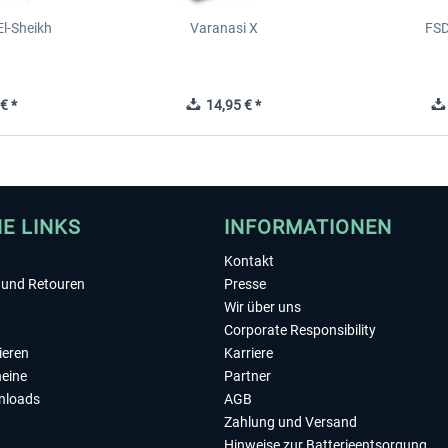
l-Sheikh
Varanasi X
FSD
€ *
14,95 € *
HE LINKS
INFORMATIONEN
Kontakt
und Retouren
Presse
Wir über uns
Corporate Responsibility
ieren
Karriere
eine
Partner
nloads
AGB
Zahlung und Versand
Hinweise zur Batterieentsorgung