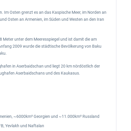
n. Im Osten grenzt es an das Kaspische Meer, im Norden an
 und Osten an Armenien, im Süden und Westen an den Iran
8 Meter unter dem Meeresspiegel und ist damit die am
. Anfang 2009 wurde die städtische Bevölkerung von Baku
aku.
ughafen in Aserbaidschan und liegt 20 km nördöstlich der
e Flughafen Aserbaidschans und des Kaukasus.
Armenien, ~6000km² Georgien und ~11.000km² Russland
FB, Yevlakh und Naftalan