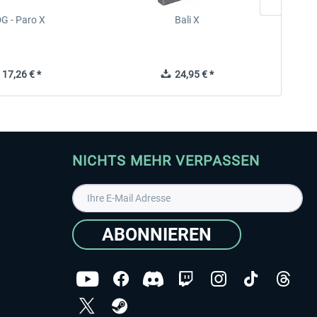
G - Paro X
Bali X
F
17,26 € *
24,95 € *
NICHTS MEHR VERPASSEN
ABONNIEREN