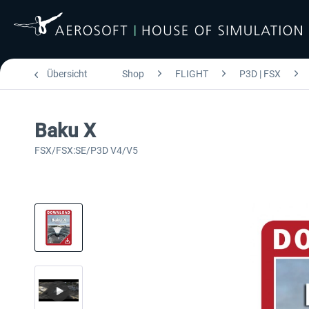
Übersicht
Shop
FLIGHT
P3D | FSX
Baku X
FSX/FSX:SE/P3D V4/V5