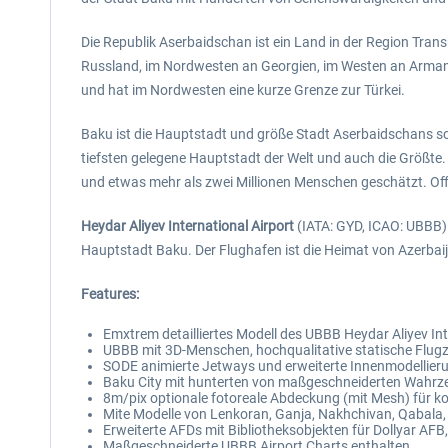
Die Republik Aserbaidschan ist ein Land in der Region Tr
Russland, im Nordwesten an Georgien, im Westen an Armani
und hat im Nordwesten eine kurze Grenze zur Türkei.
Baku ist die Hauptstadt und größe Stadt Aserbaidschans so
tiefsten gelegene Hauptstadt der Welt und auch die Größte
und etwas mehr als zwei Millionen Menschen geschätzt. Off
Heydar Aliyev International Airport
(IATA: GYD, ICAO: UBBB) 
Hauptstadt Baku. Der Flughafen ist die Heimat von Azerbaij
Features:
Emxtrem detailliertes Modell des UBBB Heydar Aliyev Int
UBBB mit 3D-Menschen, hochqualitative statische Flugz
SODE animierte Jetways und erweiterte Innenmodellieru
Baku City mit hunterten von maßgeschneiderten Wahrzei
8m/pix optionale fotoreale Abdeckung (mit Mesh) für
Mite Modelle von Lenkoran, Ganja, Nakhchivan, Qabala,
Erweiterte AFDs mit Bibliotheksobjekten für Dollyar AF
Maßgeschneiderte UBBB Airport Charts enthalten