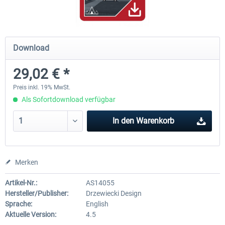
Mega Airport Frankfurt V2.0
Mega Airport Berlin Brande
Download
29,02 € *
29,95 € *
24,95 € *
Preis inkl. 19% MwSt.
Als Sofortdownload verfügbar
In den
Warenkorb
Merken
Artikel-Nr.:
AS14055
Hersteller/Publisher:
Drzewiecki Design
Sprache:
English
Aktuelle Version:
4.5