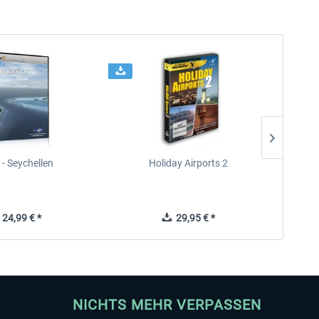
- Seychellen
Holiday Airports 2
Ki
24,99 € *
29,95 € *
NICHTS MEHR VERPASSEN