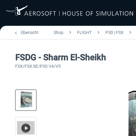
Übersicht
Shop
FLIGHT
P3D | FSX
FSDG - Sharm El-Sheikh
FSX/FSX:SE/P3D V4/V5