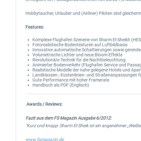
Hobbytaucher, Urlauber und (Airliner) Piloten sind gleiche
Features:
Komplexe Flughafen Szenerie von Sharm El-Sheikh (HE
Fotorealistische Bodentexturen auf Luftbildbasis
Innovative automatische Schattierungen sowie gerende
Volumetrische Lichter und neue Bloom-Effekte
Revolutionäre Technik für die Nachtbeleuchtung
Animierter Bodenverkehr (Flughafen Service und Passa
Realistische Modelle der nahe gelegene Hotels und Apa
Landklassen-, Küstenlinien- und Straßenanpassungen f
Gute Performance mit hoher Framerate
Handbuch als PDF (Englisch)
Awards / Reviews:
Fazit aus dem FS Magazin Ausgabe 6/2012:
"Kurz und knapp: Sharm El-Sheik ist ein angenehmer „Weißer-
www.fsmagazin.de