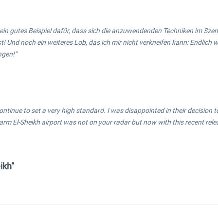
n ein gutes Beispiel dafür, dass sich die anzuwendenden Techniken im Sze
t! Und noch ein weiteres Lob, das ich mir nicht verkneifen kann: Endlich w
ngen!"
ontinue to set a very high standard. I was disappointed in their decision t
arm El-Sheikh airport was not on your radar but now with this recent releas
ikh"