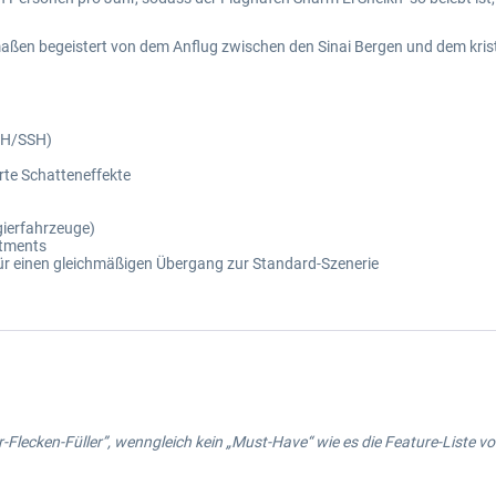
rmaßen begeistert von dem Anflug zwischen den Sinai Bergen und dem kris
SH/SSH)
rte Schatteneffekte
gierfahrzeuge)
rtments
ür einen gleichmäßigen Übergang zur Standard-Szenerie
Flecken-Füller”, wenngleich kein „Must-Have“ wie es die Feature-Liste vor