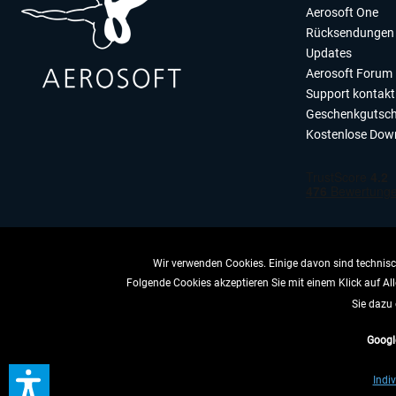
Aerosoft One
Rücksendungen 
Updates
Aerosoft Forum
Support kontakt
Geschenkgutsch
Kostenlose Dow
Wir verwenden Cookies. Einige davon sind technisch
Folgende Cookies akzeptieren Sie mit einem Klick auf All
VERTRAG 
Sie dazu 
Googl
* All
Indiv
** Gilt für Lieferun