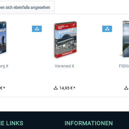
n sich ebenfalls angesehen
urg X
Varanasi X
FSDG 
€ *
14,95 € *
HE LINKS
INFORMATIONEN