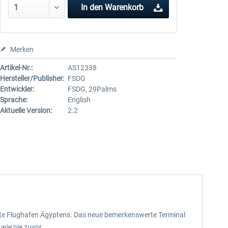
In den
Warenkorb
Merken
Artikel-Nr.:
AS12338
Hersteller/Publisher:
FSDG
Entwickler:
FSDG, 29Palms
Sprache:
English
Aktuelle Version:
2.2
rößte Flughafen Ägyptens. Das neue bemerkenswerte Terminal
wie nie zuvor.