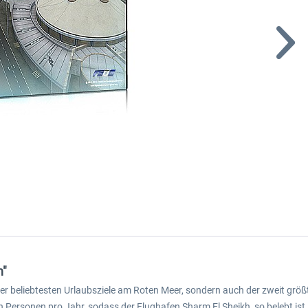
h"
e der beliebtesten Urlaubsziele am Roten Meer, sondern auch der zweit g
 Personen pro Jahr, sodass der Flughafen Sharm El Sheikh so belebt ist, 