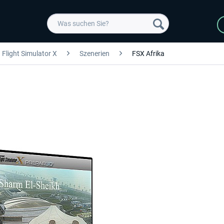
Flight Simulator X
Szenerien
FSX Afrika