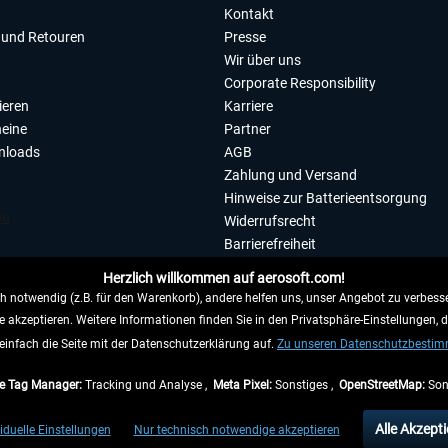
Kontakt
und Retouren
Presse
Wir über uns
Corporate Responsibility
ieren
Karriere
eine
Partner
nloads
AGB
Zahlung und Versand
Hinweise zur Batterieentsorgung
Widerrufsrecht
Barrierefreiheit
Datenschutzerklärung
Herzlich willkommen auf aerosoft.com!
Impressum
 notwendig (z.B. für den Warenkorb), andere helfen uns, unser Angebot zu verbesse
e akzeptieren. Weitere Informationen finden Sie in den Privatsphäre-Einstellungen, 
WIDERRUFEN
einfach die Seite mit der Datenschutzerklärung auf.
Zu unseren Datenschutzbesti
e Tag Manager:
Tracking und Analyse ,
Meta Pixel:
Sonstiges ,
OpenStreetMap:
Son
e Preise inkl. gesetzl. Mehrwertsteuer zzgl.
Versandkosten
, wenn nicht anders beschr
Alle Akzepti
iduelle Einstellungen
Nur technisch notwendige akzeptieren
gen innerhalb Deutschlands, Lieferzeiten für andere Länder entnehmen Sie bitte den
Ve