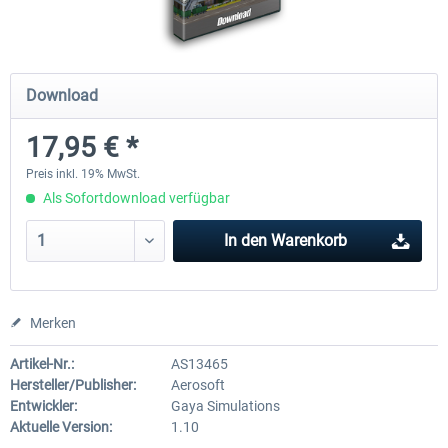
Holiday Airports
FSDG LITE - Dakar
Download
17,95 € *
29,95 € *
9,52 € *
Preis inkl. 19% MwSt.
Als Sofortdownload verfügbar
In den
Warenkorb
Merken
Artikel-Nr.:
AS13465
Hersteller/Publisher:
Aerosoft
Entwickler:
Gaya Simulations
Aktuelle Version:
1.10