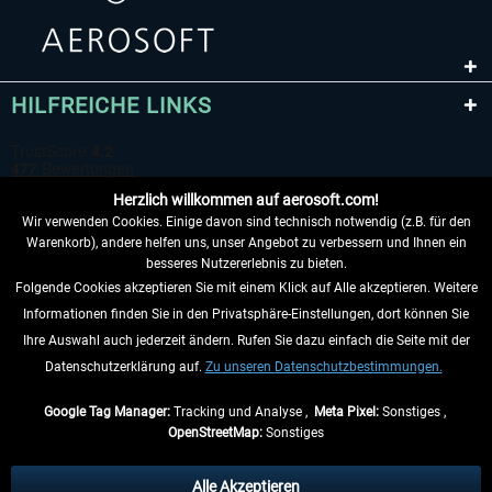
HILFREICHE LINKS
Herzlich willkommen auf aerosoft.com!
Wir verwenden Cookies. Einige davon sind technisch notwendig (z.B. für den
Warenkorb), andere helfen uns, unser Angebot zu verbessern und Ihnen ein
besseres Nutzererlebnis zu bieten.
Folgende Cookies akzeptieren Sie mit einem Klick auf Alle akzeptieren. Weitere
VERTRAG WIDERRUFEN
Informationen finden Sie in den Privatsphäre-Einstellungen, dort können Sie
Ihre Auswahl auch jederzeit ändern. Rufen Sie dazu einfach die Seite mit der
INFORMATIONEN
Datenschutzerklärung auf.
Zu unseren Datenschutzbestimmungen.
NICHTS MEHR VERPASSEN
Google Tag Manager:
Tracking und Analyse ,
Meta Pixel:
Sonstiges ,
OpenStreetMap:
Sonstiges
* Alle Preise inkl. gesetzl. Mehrwertsteuer zzgl.
Versandkosten
, wenn nicht
anders beschrieben.
Alle Akzeptieren