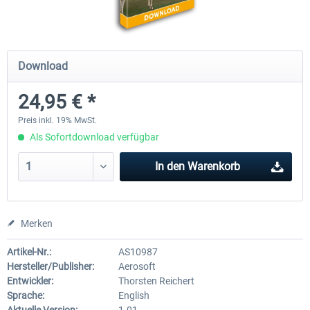
Ultimate Traffic Live
FS Global Real Weather..
Download
24,95 € *
48,94 € *
39,99 € *
Preis inkl. 19% MwSt.
Als Sofortdownload verfügbar
In den
Warenkorb
Merken
Artikel-Nr.:
AS10987
Hersteller/Publisher:
Aerosoft
Entwickler:
Thorsten Reichert
Sprache:
English