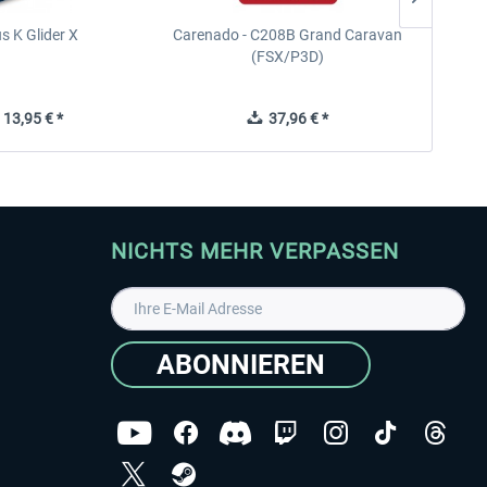
s K Glider X
Carenado - C208B Grand Caravan
Ca
(FSX/P3D)
13,95 € *
37,96 € *
NICHTS MEHR VERPASSEN
ABONNIEREN