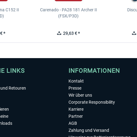
na C152 II
Carenado - PA28 181 Archer II
Discu
D)
(FSX/P3D)
€ *
29,63 € *
HE LINKS
INFORMATIONEN
Kontakt
und Retouren
Presse
Wir über uns
Corporate Responsibility
ieren
Karriere
eine
Partner
nloads
AGB
Zahlung und Versand