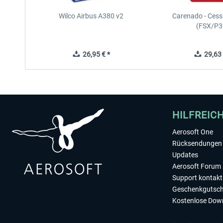
Wilco Airbus A380 v2
Carenado - Cess
(FSX/P3
26,95 € *
29,63 
HILFREIC
Aerosoft One
Rücksendungen 
Updates
Aerosoft Forum
Support kontakt
Geschenkgutsch
Kostenlose Dow