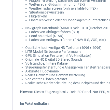
Flugplanerstellung basierend auf echten Verfahren
Wetterradar-Bildschirm (nur für FSX)
Weather radar screen (only available for FSX)
Situationsbewusstsein
Flugverkehr
Einstellen verschiedener Höhenlagen für unterschie
Navigraph Datenbank (AIRAC Cycle 1310 (October 2013
Laden von Abflugverfahren (SID)
Load an arrival (STAR)
Laden von Anflugsverfahren (RNAV, ILS, VOR, etc.)
Qualitativ hochwertige HD-Texturen (4096 x 4096)
LITE Modell für bessere Performacne
GPU Simulation Feature (mit Volt-Indikator)
Originale HQ Digital 3D Stereo Sounds
Vollständige, hintere Kabine
Steuerungsfenster für die Anzeige von Fenstertranspare
Akkurate Flugdynamik
Reales Gewicht und Gewichtsverteilung
Von echten Piloten getestet
Realistische Nachtbeleuchtung des Cockpits und der In
Hinweis:
Dieses Flugzeug besitzt kein 2D Panel. Nur PFD, M
Im Paket enthalten: