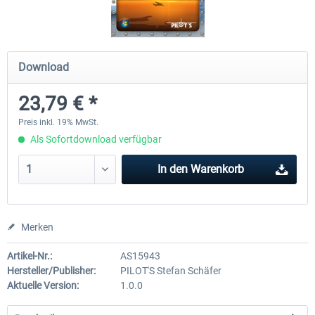
A320 Family professional Bundle
Aerosoft A320/A321 profess
Download
23,79 € *
79,95 € *
59,95 € *
Preis inkl. 19% MwSt.
Als Sofortdownload verfügbar
In den
Warenkorb
Merken
Artikel-Nr.:
AS15943
Hersteller/Publisher:
PILOT'S Stefan Schäfer
Aktuelle Version:
1.0.0