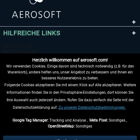
HILFREICHE LINKS
Herzlich willkommen auf aerosoft.com!
Wir verwenden Cookies. Einige davon sind technisch notwendig (z.B. für den
Warenkorb), andere helfen uns, unser Angebot zu verbessern und Ihnen ein
besseres Nutzererlebnis zu bieten.
Folgende Cookies akzeptieren Sie mit einem Klick auf Alle akzeptieren. Weitere
VERTRAG WIDERRUFEN
Informationen finden Sie in den Privatsphäre-Einstellungen, dort können Sie
Ihre Auswahl auch jederzeit ändern. Rufen Sie dazu einfach die Seite mit der
INFORMATIONEN
Datenschutzerklärung auf.
Zu unseren Datenschutzbestimmungen.
NICHTS MEHR VERPASSEN
Google Tag Manager:
Tracking und Analyse ,
Meta Pixel:
Sonstiges ,
OpenStreetMap:
Sonstiges
* Alle Preise inkl. gesetzl. Mehrwertsteuer zzgl.
Versandkosten
, wenn nicht