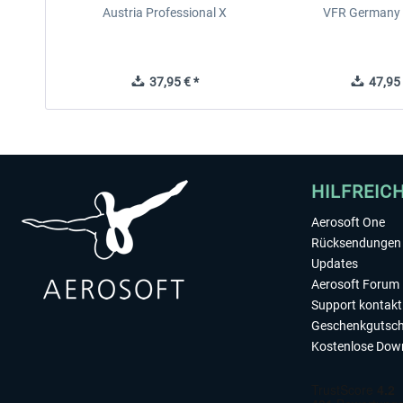
Austria Professional X
VFR Germany 
37,95 € *
47,95 
HILFREIC
Aerosoft One
Rücksendungen 
Updates
Aerosoft Forum
Support kontakt
Geschenkgutsch
Kostenlose Dow