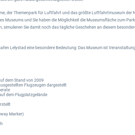
me, der Themenpark für Luftfahrt und das größte Luftfahrtmuseum der Nie
 des Museums und Sie haben die Möglichkeit die Museumsfläche zum Parke
n, simulieren Sie damit noch das tägliche Geschehen an diesem besondere
hafen Lelystad eine besondere Bedeutung: Das Museum ist Veranstaltungs
 auf dem Stand von 2009
 ausgestellten Flugzeugen dargestellt
merate
 auf dem Flugplatzgelände
stellt
xiway Marker)
ch