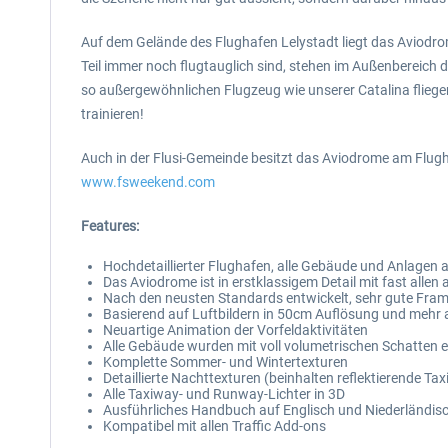
Auf dem Gelände des Flughafen Lelystadt liegt das Aviodro
Teil immer noch flugtauglich sind, stehen im Außenbereich
so außergewöhnlichen Flugzeug wie unserer Catalina fliege
trainieren!
Auch in der Flusi-Gemeinde besitzt das Aviodrome am Flug
www.fsweekend.com
Features:
Hochdetaillierter Flughafen, alle Gebäude und Anlagen
Das Aviodrome ist in erstklassigem Detail mit fast allen
Nach den neusten Standards entwickelt, sehr gute Fra
Basierend auf Luftbildern in 50cm Auflösung und mehr
Neuartige Animation der Vorfeldaktivitäten
Alle Gebäude wurden mit voll volumetrischen Schatten er
Komplette Sommer- und Wintertexturen
Detaillierte Nachttexturen (beinhalten reflektierende Ta
Alle Taxiway- und Runway-Lichter in 3D
Ausführliches Handbuch auf Englisch und Niederländis
Kompatibel mit allen Traffic Add-ons