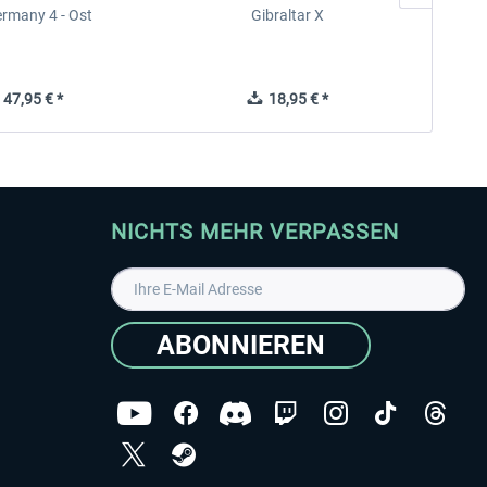
rmany 4 - Ost
Gibraltar X
47,95 € *
18,95 € *
NICHTS MEHR VERPASSEN
ABONNIEREN