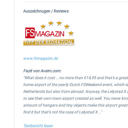
Auszeichnugen / Reviews:
www.fsmagazin.de
Fazit von Avsim.com:
"What does it cost … no more than €14,95 and that’s a great 
home airport of the yearly Dutch FSWeekend event, which is 
Netherlands but also from abroad. Anyway, the Lelystad X ai
to see their own town airport created as well. You never know
amount of hangars and tiny objects make this airport great.
find it but that’s not the case of Lelystad X..."
Testbericht lesen