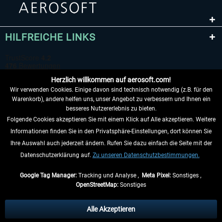
HILFREICHE LINKS
Herzlich willkommen auf aerosoft.com!
Wir verwenden Cookies. Einige davon sind technisch notwendig (z.B. für den
Warenkorb), andere helfen uns, unser Angebot zu verbessern und Ihnen ein
besseres Nutzererlebnis zu bieten.
Folgende Cookies akzeptieren Sie mit einem Klick auf Alle akzeptieren. Weitere
VERTRAG WIDERRUFEN
Informationen finden Sie in den Privatsphäre-Einstellungen, dort können Sie
Ihre Auswahl auch jederzeit ändern. Rufen Sie dazu einfach die Seite mit der
INFORMATIONEN
Datenschutzerklärung auf.
Zu unseren Datenschutzbestimmungen.
NICHTS MEHR VERPASSEN
Google Tag Manager:
Tracking und Analyse ,
Meta Pixel:
Sonstiges ,
OpenStreetMap:
Sonstiges
* Alle Preise inkl. gesetzl. Mehrwertsteuer zzgl.
Versandkosten
, wenn nicht
anders beschrieben.
Alle Akzeptieren
** Gilt für Lieferungen innerhalb Deutschlands, Lieferzeiten für andere Länder