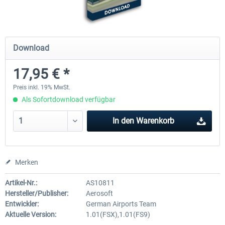
Mega Airport Frankfurt V2.0
Mega Airport Berlin Brande
Download
17,95 € *
29,95 € *
24,95 € *
Preis inkl. 19% MwSt.
Als Sofortdownload verfügbar
In den
Warenkorb
Merken
Artikel-Nr.:
AS10811
Hersteller/Publisher:
Aerosoft
Entwickler:
German Airports Team
Aktuelle Version:
1.01(FSX),1.01(FS9)