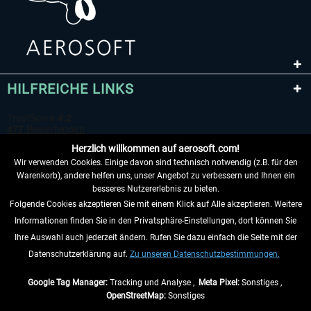
HILFREICHE LINKS
Herzlich willkommen auf aerosoft.com!
Wir verwenden Cookies. Einige davon sind technisch notwendig (z.B. für den
Warenkorb), andere helfen uns, unser Angebot zu verbessern und Ihnen ein
besseres Nutzererlebnis zu bieten.
Folgende Cookies akzeptieren Sie mit einem Klick auf Alle akzeptieren. Weitere
VERTRAG WIDERRUFEN
Informationen finden Sie in den Privatsphäre-Einstellungen, dort können Sie
Ihre Auswahl auch jederzeit ändern. Rufen Sie dazu einfach die Seite mit der
INFORMATIONEN
Datenschutzerklärung auf.
Zu unseren Datenschutzbestimmungen.
NICHTS MEHR VERPASSEN
Google Tag Manager:
Tracking und Analyse ,
Meta Pixel:
Sonstiges ,
OpenStreetMap:
Sonstiges
* Alle Preise inkl. gesetzl. Mehrwertsteuer zzgl.
Versandkosten
, wenn nicht