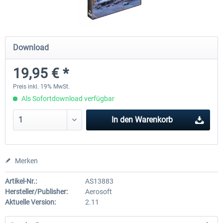
Mega Airport Frankfurt V2.0
Mega Airport Berlin Brande
Download
19,95 € *
29,95 € *
24,95 € *
Preis inkl. 19% MwSt.
Als Sofortdownload verfügbar
In den
Warenkorb
Merken
Artikel-Nr.:
AS13883
Hersteller/Publisher:
Aerosoft
Aktuelle Version:
2.11