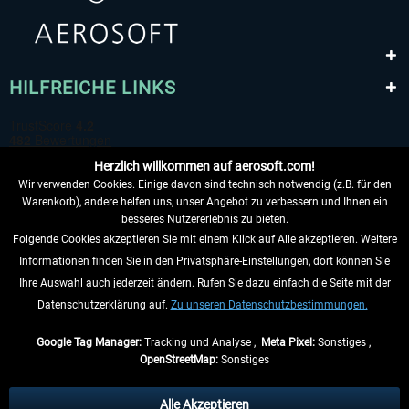
HILFREICHE LINKS
Herzlich willkommen auf aerosoft.com!
Wir verwenden Cookies. Einige davon sind technisch notwendig (z.B. für den
Warenkorb), andere helfen uns, unser Angebot zu verbessern und Ihnen ein
besseres Nutzererlebnis zu bieten.
Folgende Cookies akzeptieren Sie mit einem Klick auf Alle akzeptieren. Weitere
VERTRAG WIDERRUFEN
Informationen finden Sie in den Privatsphäre-Einstellungen, dort können Sie
Ihre Auswahl auch jederzeit ändern. Rufen Sie dazu einfach die Seite mit der
INFORMATIONEN
Datenschutzerklärung auf.
Zu unseren Datenschutzbestimmungen.
NICHTS MEHR VERPASSEN
Google Tag Manager:
Tracking und Analyse ,
Meta Pixel:
Sonstiges ,
OpenStreetMap:
Sonstiges
* Alle Preise inkl. gesetzl. Mehrwertsteuer zzgl.
Versandkosten
, wenn nicht
anders beschrieben.
Alle Akzeptieren