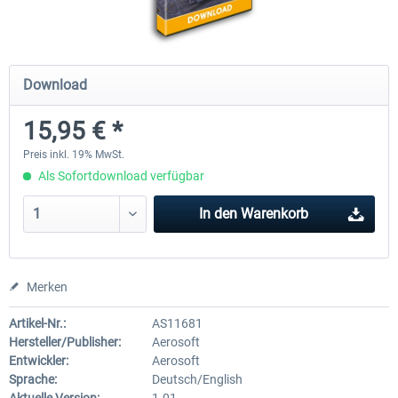
Mega Airport Frankfurt V2.0
Mega Airport Berlin Brande
Download
15,95 € *
29,95 € *
24,95 € *
Preis inkl. 19% MwSt.
Als Sofortdownload verfügbar
In den
Warenkorb
Merken
Artikel-Nr.:
AS11681
Hersteller/Publisher:
Aerosoft
Entwickler:
Aerosoft
Sprache:
Deutsch/English