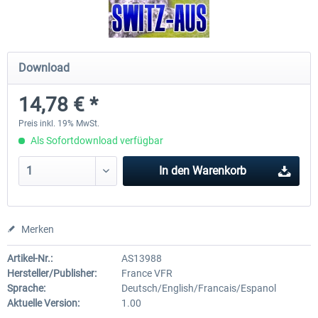
Mega Airport Frankfurt V2.0
Mega Airport Berlin Brande
Download
14,78 € *
29,95 € *
24,95 € *
Preis inkl. 19% MwSt.
Als Sofortdownload verfügbar
In den
Warenkorb
Merken
Artikel-Nr.:
AS13988
Hersteller/Publisher:
France VFR
Sprache:
Deutsch/English/Francais/Espanol
Aktuelle Version:
1.00