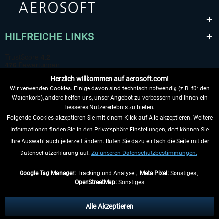
HILFREICHE LINKS
Herzlich willkommen auf aerosoft.com!
Wir verwenden Cookies. Einige davon sind technisch notwendig (z.B. für den
Warenkorb), andere helfen uns, unser Angebot zu verbessern und Ihnen ein
besseres Nutzererlebnis zu bieten.
Folgende Cookies akzeptieren Sie mit einem Klick auf Alle akzeptieren. Weitere
VERTRAG WIDERRUFEN
Informationen finden Sie in den Privatsphäre-Einstellungen, dort können Sie
Ihre Auswahl auch jederzeit ändern. Rufen Sie dazu einfach die Seite mit der
INFORMATIONEN
Datenschutzerklärung auf.
Zu unseren Datenschutzbestimmungen.
NICHTS MEHR VERPASSEN
Google Tag Manager:
Tracking und Analyse ,
Meta Pixel:
Sonstiges ,
OpenStreetMap:
Sonstiges
* Alle Preise inkl. gesetzl. Mehrwertsteuer zzgl.
Versandkosten
, wenn nicht
anders beschrieben.
Alle Akzeptieren
** Gilt für Lieferungen innerhalb Deutschlands, Lieferzeiten für andere Länder