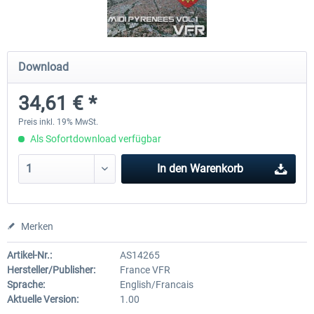
Mega Airport Frankfurt V2.0
Mega Airport Berlin Brande
Download
34,61 € *
29,95 € *
24,95 € *
Preis inkl. 19% MwSt.
Als Sofortdownload verfügbar
In den
Warenkorb
Merken
Artikel-Nr.:
AS14265
Hersteller/Publisher:
France VFR
Sprache:
English/Francais
Aktuelle Version:
1.00