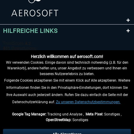
HILFREICHE LINKS
Herzlich willkommen auf aerosoft.com!
Wir verwenden Cookies. Einige davon sind technisch notwendig (z.B. für den
Warenkorb), andere helfen uns, unser Angebot zu verbessern und Ihnen ein
besseres Nutzererlebnis zu bieten.
Folgende Cookies akzeptieren Sie mit einem Klick auf Alle akzeptieren. Weitere
VERTRAG WIDERRUFEN
Informationen finden Sie in den Privatsphäre-Einstellungen, dort können Sie
Ihre Auswahl auch jederzeit ändern. Rufen Sie dazu einfach die Seite mit der
INFORMATIONEN
Datenschutzerklärung auf.
Zu unseren Datenschutzbestimmungen.
NICHTS MEHR VERPASSEN
Google Tag Manager:
Tracking und Analyse ,
Meta Pixel:
Sonstiges ,
OpenStreetMap:
Sonstiges
* Alle Preise inkl. gesetzl. Mehrwertsteuer zzgl.
Versandkosten
, wenn nicht
anders beschrieben.