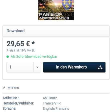
Mega Airport Frankfurt V2.0
Mega Airport Berlin Brande
Download
29,95 € *
24,95 € *
29,65 € *
Preis inkl. 19% MwSt.
Als Sofortdownload verfügbar
In den
Warenkorb
Merken
Artikel-Nr.:
AS13982
Hersteller/Publisher:
France VFR
Sprache:
English/Francais