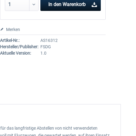
In den
Warenkorb
Merken
Artikel-Nr.:
AS16312
Hersteller/Publisher:
FSDG
Aktuelle Version:
1.0
 für das langfristige Abstellen von nicht verwendeten
voll mit Flugzeugen, die gewartet werden, auf ihren Einsatz