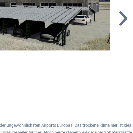
 der ungewöhnlichsten Airports Europas. Das trockene Klima hier ist ideal
gzeuge vieler Airlines. Noch heute stehen viele der über 250 Parkplätze 