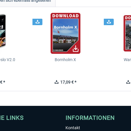
n sich ebenfalls angesehen
slo V2.0
Bornholm X
War
€ *
17,09 € *
HE LINKS
INFORMATIONEN
Kontakt