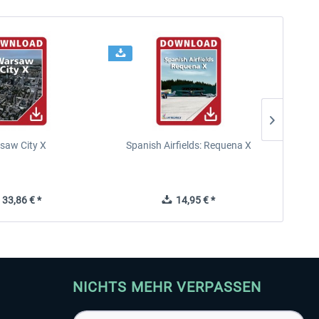
saw City X
Spanish Airfields: Requena X
33,86 € *
14,95 € *
NICHTS MEHR VERPASSEN