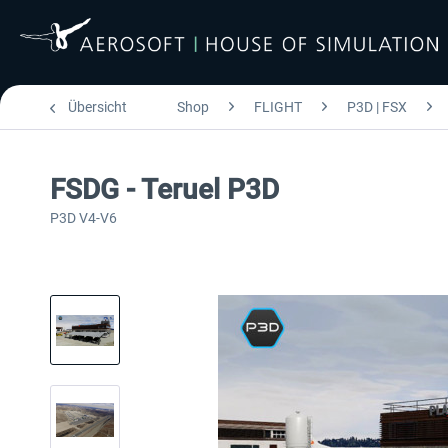
Übersicht
Shop
FLIGHT
P3D | FSX
FSDG - Teruel P3D
P3D V4-V6